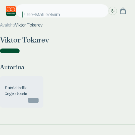
Une-Mati eelviima
Avaleht
/
Viktor Tokarev
Täpsem
Täpsem
Viktor Tokarev
otsing
otsing
Autorina
(
1
)
Autorina
Sotsialistlik
Jugoslaavia
Otsas