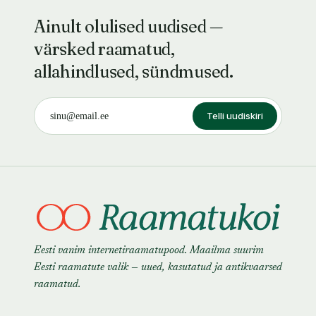
Ainult olulised uudised —
värsked raamatud,
allahindlused, sündmused.
Telli uudiskiri
Eesti vanim internetiraamatupood. Maailma suurim
Eesti raamatute valik — uued, kasutatud ja antikvaarsed
raamatud.