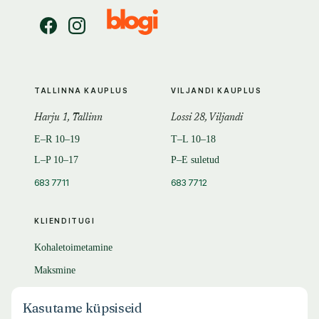
TALLINNA KAUPLUS
VILJANDI KAUPLUS
Harju 1, Tallinn
Lossi 28, Viljandi
E–R 10–19
T–L 10–18
L–P 10–17
P–E suletud
683 7711
683 7712
KLIENDITUGI
Kohaletoimetamine
Maksmine
Tagastamine
Kasutame küpsiseid
KKK