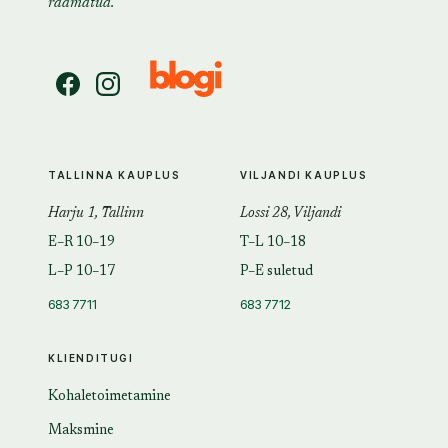
raamatud.
TALLINNA KAUPLUS
VILJANDI KAUPLUS
Harju 1, Tallinn
Lossi 28, Viljandi
E–R 10–19
T–L 10–18
L–P 10–17
P–E suletud
683 7711
683 7712
KLIENDITUGI
Kohaletoimetamine
Maksmine