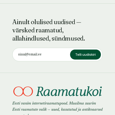
Ainult olulised uudised —
värsked raamatud,
allahindlused, sündmused.
Telli uudiskiri
Eesti vanim internetiraamatupood. Maailma suurim
Eesti raamatute valik — uued, kasutatud ja antikvaarsed