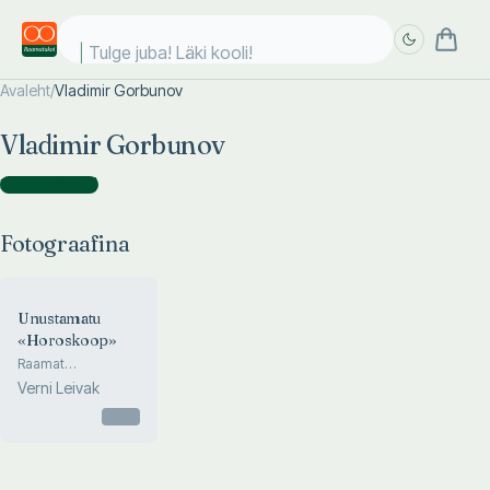
Tulge juba! Läki kooli!
Avaleht
/
Vladimir Gorbunov
Täpsem
Täpsem
Vladimir Gorbunov
otsing
otsing
Fotograafina
(
1
)
Fotograafina
Unustamatu
«Horoskoop»
Raamat
legendaarse
Verni Leivak
«Horoskoobi»
lauluvõistluse
Otsas
fenomenist,
lauludest ja
lauljatest