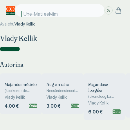
Une-Mati eelviima
Avaleht
/
Vlady Kellik
Täpsem
Täpsem
Vlady Kellik
otsing
otsing
Autorina
(
4
)
Autorina
Majandusmõtteloost
Aeg on raha
Majanduse
loogika
(koolkondade
Neosünteesteooria
dialoog)
aabits
(ökonoloogika
Vlady Kellik
Vlady Kellik
struktuurne
Vlady Kellik
4.00 €
3.00 €
Osta
Osta
mõisteaparaat)
6.00 €
Osta