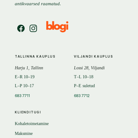
antikvaarsed raamatud.
TALLINNA KAUPLUS
VILJANDI KAUPLUS
Harju 1, Tallinn
Lossi 28, Viljandi
E–R 10–19
T–L 10–18
L–P 10–17
P–E suletud
683 7711
683 7712
KLIENDITUGI
Kohaletoimetamine
Maksmine