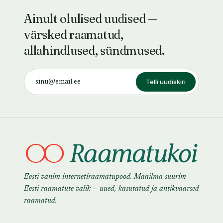
Ainult olulised uudised —
värsked raamatud,
allahindlused, sündmused.
Telli uudiskiri
Eesti vanim internetiraamatupood. Maailma suurim
Eesti raamatute valik — uued, kasutatud ja antikvaarsed
raamatud.