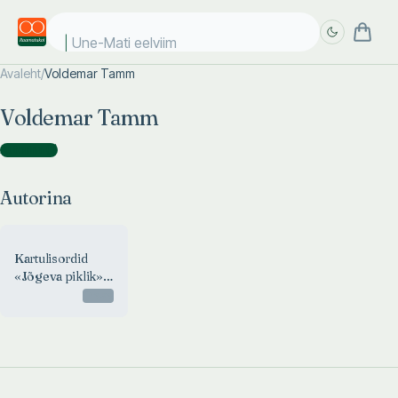
Une-Mati eelviima
Avaleht
/
Voldemar Tamm
Täpsem
Täpsem
Voldemar Tamm
otsing
otsing
Autorina
(
1
)
Autorina
Kartulisordid
«Jõgeva piklik»
ja «Jõgeva
Otsas
kollane»