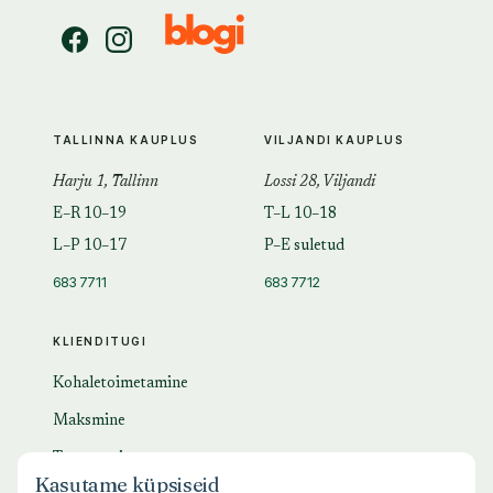
TALLINNA KAUPLUS
VILJANDI KAUPLUS
Harju 1, Tallinn
Lossi 28, Viljandi
E–R 10–19
T–L 10–18
L–P 10–17
P–E suletud
683 7711
683 7712
KLIENDITUGI
Kohaletoimetamine
Maksmine
Tagastamine
Kasutame küpsiseid