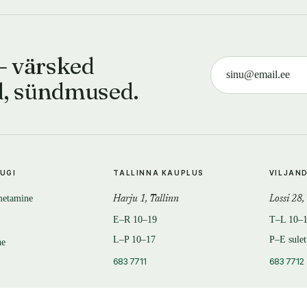
— värsked
d, sündmused.
TUGI
TALLINNA KAUPLUS
VILJAN
metamine
Harju 1, Tallinn
Lossi 28,
E–R 10–19
T–L 10–
L–P 10–17
P–E sule
ne
683 7711
683 7712