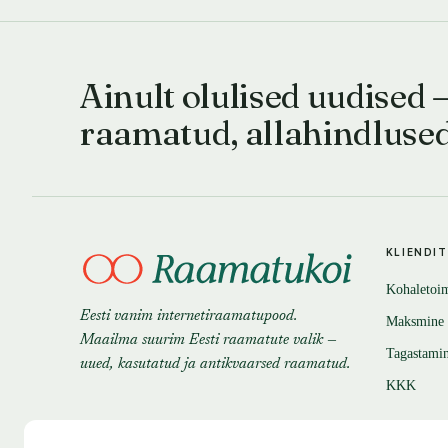
Ainult olulised uudised 
raamatud, allahindluse
KLIENDI
Kohaletoi
Eesti vanim internetiraamatupood.
Maksmine
Maailma suurim Eesti raamatute valik —
Tagastami
uued, kasutatud ja antikvaarsed raamatud.
KKK