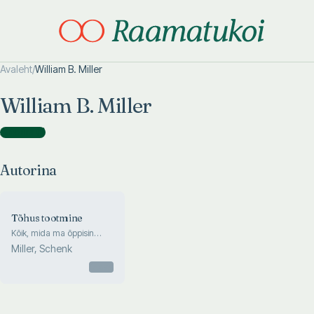
Avaleht
/
William B. Miller
Otsi täpsemalt
Otsi täpsemalt
William B. Miller
Autorina
(
1
)
Autorina
Tõhus tootmine
Kõik, mida ma õppisin
tootmisest Joe garaazhis
Miller, Schenk
Otsas