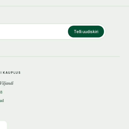
Telli uudiskiri
DI KAUPLUS
 Viljandi
18
tud