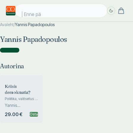
Enne päi
Avaleht
/
Yannis Papadopoulos
Täpsem
Täpsem
Yannis Papadopoulos
otsing
otsing
Autorina
(
1
)
Autorina
Kriisis
demokraatia?
Poliitika, valitsetus ja
poliitikakujundus
Yannis
Papadopoulos
29.00 €
Osta