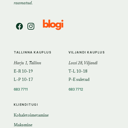
raamatud.
TALLINNA KAUPLUS
VILJANDI KAUPLUS
Harju 1, Tallinn
Lossi 28, Viljandi
E–R 10–19
T–L 10–18
L–P 10–17
P–E suletud
683 7711
683 7712
KLIENDITUGI
Kohaletoimetamine
Maksmine