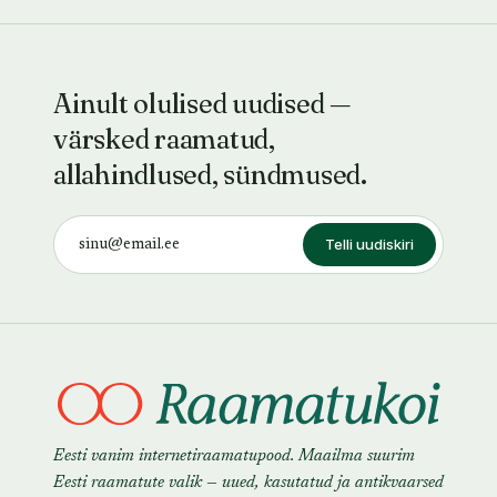
Ainult olulised uudised —
värsked raamatud,
allahindlused, sündmused.
Telli uudiskiri
Eesti vanim internetiraamatupood. Maailma suurim
Eesti raamatute valik — uued, kasutatud ja antikvaarsed