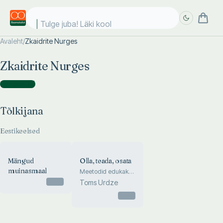
Tulge juba! Läki kooli
Avaleht
/
Zkaidrite Nurges
Täpsem
Täpsem
Zkaidrite Nurges
otsing
otsing
Tõlkijana
(
2
)
Tõlkijana
Eestikeelsed
Mängud
Olla, teada, osata
muinasmaal
Meetodid edukaks
tööks
Otsas
Toms Urdze
auditooriumiga
Otsas