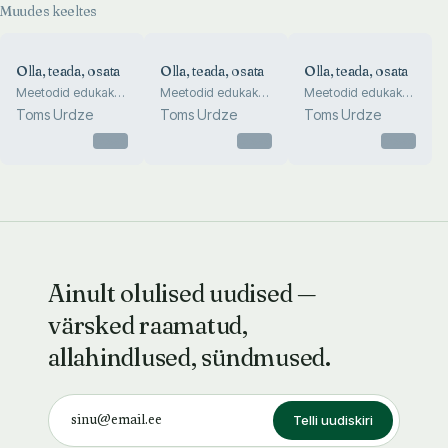
Muudes keeltes
Olla, teada, osata
Olla, teada, osata
Olla, teada, osata
Meetodid edukaks
Meetodid edukaks
Meetodid edukaks
tööks
tööks
tööks
Toms Urdze
Toms Urdze
Toms Urdze
auditooriumiga
auditooriumiga
auditooriumiga
Otsas
Otsas
Otsas
Ainult olulised uudised —
värsked raamatud,
allahindlused, sündmused.
Telli uudiskiri