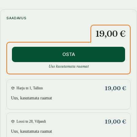
Kimberly Brubaker Bradley jutustab kahest õest, keda seob armastus
teineteise vastu ja ühised traumad. See on lugu seksuaalsest
väärkohtlemisest, abi otsimisest ja leidmisest.
SAADAVUS
19,00 €
Kimberly Brubaker Bradley on lastekirjandusauhinna Newbery Honor
võitja ja New York Timesi menukite autor. Ta lõpetas Smithi kolledži
1989. aastal ning on populaarne ilu- ja aimekirjanik. Vaata lisa
aadressilt kimberlybrubakerbradley.com.
OSTA
Uus kasutamata raamat
19,00 €
Harju tn 1, Tallinn
Uus, kasutamata raamat
19,00 €
Lossi tn 28, Viljandi
Uus, kasutamata raamat