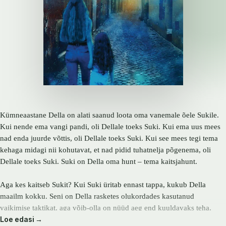
Kümneaastane Della on alati saanud loota oma vanemale õele Sukile.
Kui nende ema vangi pandi, oli Dellale toeks Suki. Kui ema uus mees
nad enda juurde võttis, oli Dellale toeks Suki. Kui see mees tegi tema
kehaga midagi nii kohutavat, et nad pidid tuhatnelja põgenema, oli
Dellale toeks Suki. Suki on Della oma hunt – tema kaitsjahunt.
Aga kes kaitseb Sukit? Kui Suki üritab ennast tappa, kukub Della
maailm kokku. Seni on Della rasketes olukordades kasutanud
vaikimise taktikat, aga võib-olla on nüüd aeg end kuuldavaks teha.
Loe edasi →