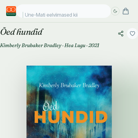
Une-Mati eelviimased kiiksu
Õed hundid
Täpsem
Täpsem
otsing
otsing
Kimberly Brubaker Bradley
·
Hea Lugu
·
2021