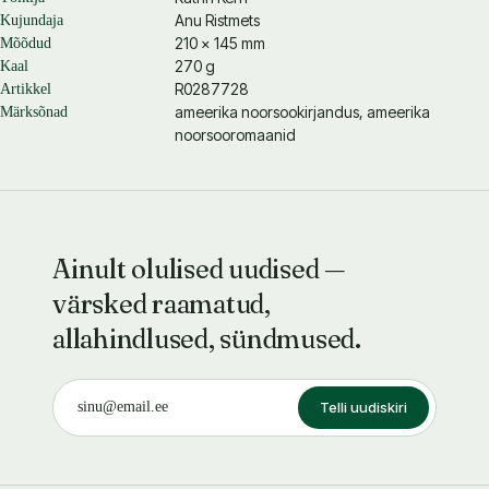
Anu Ristmets
Kujundaja
210 × 145 mm
Mõõdud
270 g
Kaal
R0287728
Artikkel
ameerika noorsookirjandus, ameerika
Märksõnad
noorsooromaanid
Ainult olulised uudised —
värsked raamatud,
allahindlused, sündmused.
Telli uudiskiri