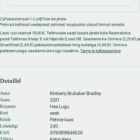
Pakiautomaati 1–2 p
Tule ise järele
*Hinnad kehtivad veebipoest ostmisel; kauplustes võivad hinnad erineda
Laos: uus raamat 19,00 €. Tellimusele saab tasuta järele tulla Raamatukoi
poodi Tallinnas (Harju 1) või Viljandis (Lossi 28). Saadame ka Omniva (2,20 €) ja
SmartPosti (2,40 €) pakiautomaatidesse ning kulleriga (4,90 €). Omniva
pakiteenusega saadame üle kogu maailma.
Tarne ja kättesaamine
Detailid
Kimberly Brubaker Bradley
Autor
2021
Aasta
Hea Lugu
Kirjastus
eesti
Keel
Pehme kaas
Köide
240
Lehekülgi
9789916646526
EAN
Katrin Kern
Tõlkija