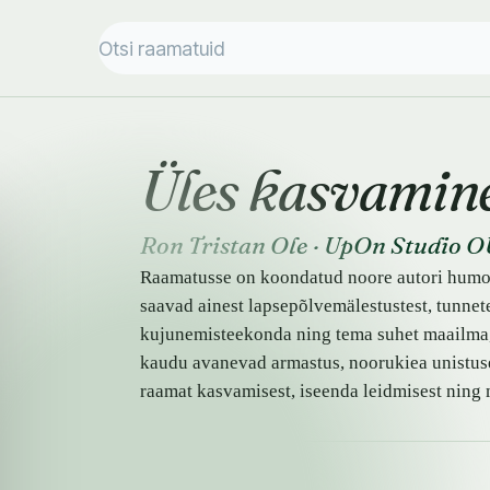
Üles kasvamin
Ron Tristan Ole
·
UpOn Studio O
Raamatusse on koondatud noore autori humoor
saavad ainest lapsepõlvemälestustest, tunnet
kujunemisteekonda ning tema suhet maailma, 
kaudu avanevad armastus, noorukiea unistuse
raamat kasvamisest, iseenda leidmisest ning 
SAADAVUS