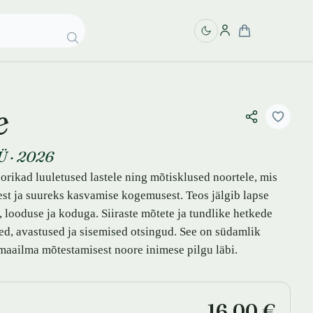
e
Ü
·
2026
ikad luuletused lastele ning mõtisklused noortele, mis
est ja suureks kasvamise kogemusest. Teos jälgib lapse
looduse ja koduga. Siiraste mõtete ja tundlike hetkede
d, avastused ja sisemised otsingud. See on südamlik
maailma mõtestamisest noore inimese pilgu läbi.
16,00 €