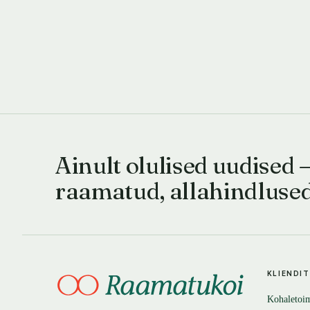
Ainult olulised uudised 
raamatud, allahindluse
KLIENDI
Kohaletoi