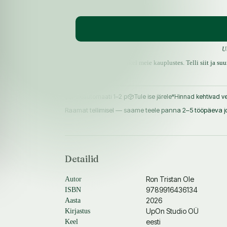
U
Raamatut ei ole hetkel meie kauplustes. Telli siit ja s
Pakiautomaati 1–2 p
Tule ise järele
*Hinnad kehtivad ve
Raamat tellimisel — saame teele panna 2–5 tööpäeva joo
Detailid
Ron Tristan Ole
Autor
9789916436134
ISBN
2026
Aasta
UpOn Studio OÜ
Kirjastus
eesti
Keel