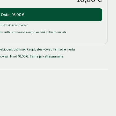
Osta · 16.00 €
us kasutamata raamat
uuna sulle sobivasse kauplusse või pakiautomaati.
ebipoest ostmisel; kauplustes võivad hinnad erineda
ksul. Hind 16,00 €.
Tarne ja kättesaamine