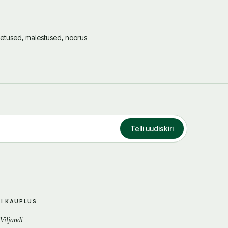
letused, mälestused, noorus
Telli uudiskiri
DI KAUPLUS
 Viljandi