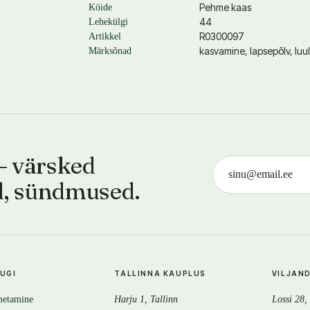
Pehme kaas
Köide
44
Lehekülgi
R0300097
Artikkel
kasvamine, lapsepõlv, luu
Märksõnad
— värsked
d, sündmused.
TUGI
TALLINNA KAUPLUS
VILJAN
metamine
Harju 1, Tallinn
Lossi 28,