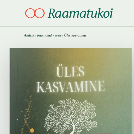
Otsi täpsemalt
Otsi täpsemalt
Avaleht
›
Raamatud
›
eesti
›
Üles kasvamine