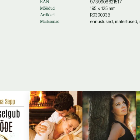
9789908621517
EAN
195 × 125 mm
Mõõdud
R0300338
Artikkel
ennustused, mälestused, 
Märksõnad