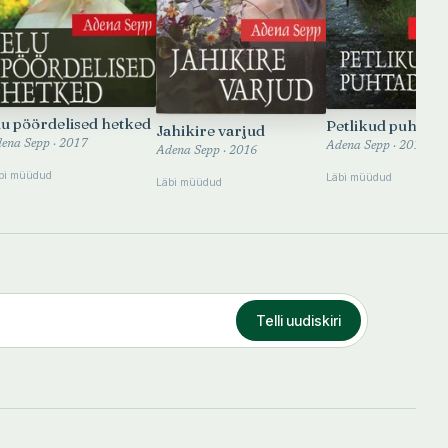
lu pöördelised hetked
Petlikud puhtad 
Jahikire varjud
ena Sepp · 2017
Adena Sepp · 2015
Adena Sepp · 2016
bi müüdud
Läbi müüdud
Läbi müüdud
Telli uudiskiri