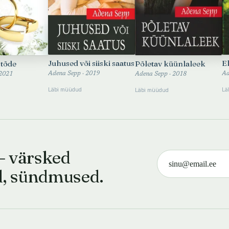
Juhused või siiski saatus
E
 tõde
Põletav küünlaleek
Adena Sepp · 2019
Ad
 2021
Adena Sepp · 2018
Läbi müüdud
Lä
Läbi müüdud
— värsked
d, sündmused.