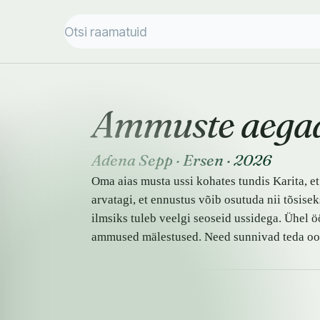
Ammuste aega
Adena Sepp
·
Ersen
·
2026
Oma aias musta ussi kohates tundis Karita, et
arvatagi, et ennustus võib osutuda nii tõsis
ilmsiks tuleb veelgi seoseid ussidega. Ühel 
ammused mälestused. Need sunnivad teda oot
SAADAVUS