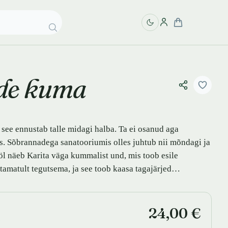
de kuma
 see ennustab talle midagi halba. Ta ei osanud aga
eks. Sõbrannadega sanatooriumis olles juhtub nii mõndagi ja
ööl näeb Karita väga kummalist und, mis toob esile
amatult tegutsema, ja see toob kaasa tagajärjed…
24,00 €