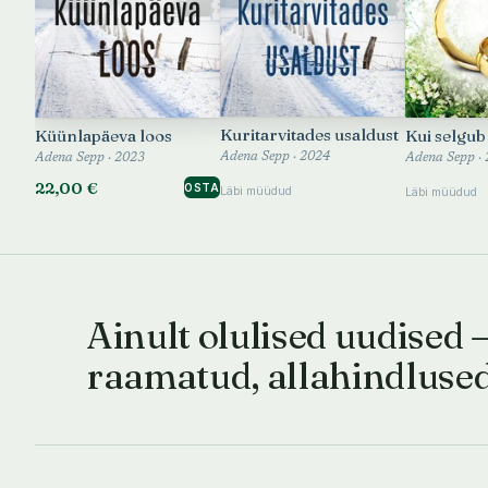
Kuritarvitades usaldust
Küünlapäeva loos
Kui selgub
Adena Sepp · 2024
Adena Sepp · 2023
Adena Sepp ·
22,00 €
OSTA
Läbi müüdud
Läbi müüdud
Ainult olulised uudised 
raamatud, allahindluse