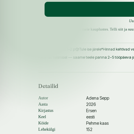
Uu
Raamatut ei ole hetkel meie kauplustes. Telli siit ja s
Pakiautomaati 1–2 p
Tule ise järele
*Hinnad kehtivad ve
Raamat tellimisel — saame teele panna 2–5 tööpäeva jo
Detailid
Adena Sepp
Autor
2026
Aasta
Ersen
Kirjastus
eesti
Keel
Pehme kaas
Köide
152
Lehekülgi