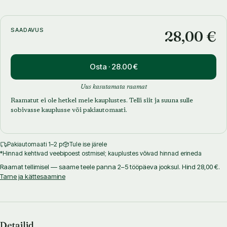
Mälestusteenistuse päeval saab Mackenzie esimese salapärase
ümbriku, millele on kirjutatud: Fännilt nr 1. XOXO
SAADAVUS
28,00 €
Ümbrikus on lehed tema ema päevaraamatust, mis algab sõnadega:
Osta · 28.00 €
Kas tahad saladust teada?
Uus kasutamata raamat
Armastusega
Raamatut ei ole hetkel meie kauplustes. Telli siit ja suuna sulle
sobivasse kauplusse või pakiautomaati.
sinu ema
Pakiautomaati 1–2 p
Tule ise järele
Loetu vapustab Mackenziet hingepõhjani.
*Hinnad kehtivad veebipoest ostmisel; kauplustes võivad hinnad erineda
Raamat tellimisel — saame teele panna 2–5 tööpäeva jooksul. Hind 28,00 €.
Siis saabub teine kiri.
Tarne ja kättesaamine
Ja kolmas …
Detailid