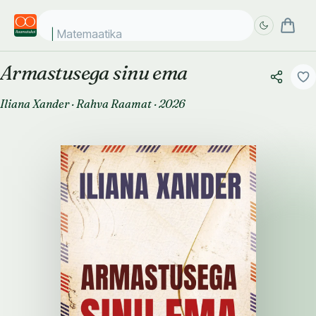
Matemaatika ko
Armastusega sinu ema
Täpsem
Täpsem
otsing
otsing
Iliana Xander
·
Rahva Raamat
·
2026