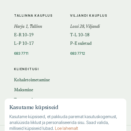
TALLINNA KAUPLUS
VILJANDI KAUPLUS
Harju 1, Tallinn
Lossi 28, Viljandi
E–R 10–19
T–L 10–18
L–P 10–17
P–E suletud
683 7711
683 7712
KLIENDITUGI
Kohaletoimetamine
Maksmine
Tagastamine
Kasutame küpsiseid
KKK
Kasutame küpsiseid, et pakkuda paremat kasutuskogemust,
analüüsida liiklust ja personaliseerida sisu. Saad valida,
milliseid küpsiseid lubad.
Loe lahemalt