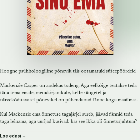
Hoogne psühholoogiline põnevik täis ootamatuid süžeepöördeid
Mackenzie Casper on andekas tudeng. Aga eelkõige teatakse teda
tänu tema emale, menukirjanikule, kelle süngetel ja
närvekõditavatel põnevikel on pühendunud fänne kogu maailmas.
Kui Mackenzie ema õnnetuse tagajärjel sureb, jäävad fännid teda
taga leinama, aga uurijad küsivad: kas see ikka oli õnnetusjuhtum?
Loe edasi →