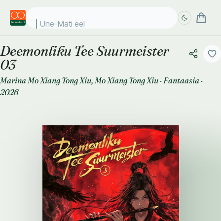
Une-Mati eelvii
Deemonliku Tee Suurmeister
Täpsem
Täpsem
03
otsing
otsing
Marina Mo Xiang Tong Xiu
,
Mo Xiang Tong Xiu
·
Fantaasia
·
2026