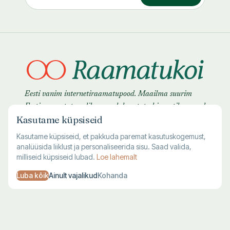
Eesti vanim internetiraamatupood. Maailma suurim
Eesti raamatute valik — uued, kasutatud ja antikvaarsed
Kasutame küpsiseid
raamatud.
Kasutame küpsiseid, et pakkuda paremat kasutuskogemust,
analüüsida liiklust ja personaliseerida sisu. Saad valida,
milliseid küpsiseid lubad.
Loe lahemalt
Luba kõik
Ainult vajalikud
Kohanda
TALLINNA KAUPLUS
VILJANDI KAUPLUS
Harju 1, Tallinn
Lossi 28, Viljandi