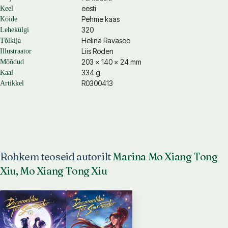
eesti
Keel
Pehme kaas
Köide
320
Lehekülgi
Helina Ravasoo
Tõlkija
Liis Roden
Illustraator
203 × 140 × 24 mm
Mõõdud
334 g
Kaal
R0300413
Artikkel
Rohkem teoseid autorilt
Marina Mo Xiang Tong
Xiu, Mo Xiang Tong Xiu