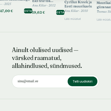
Eks teie tea...
Cyrillus Kreek ja
Muusika
— · 2025
Eesti muusikaelu
Anu Kõlar · 2012
gümnaas
47,00 €
OSTA
Anu Kõlar · 2010
19,62 €
OSTA
Läbi müüdud
Läbi müüd
Ainult olulised uudised —
värsked raamatud,
allahindlused, sündmused.
Telli uudiskiri