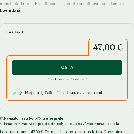
muusikakultuurist Eesti linnades, samuti kodanlikust muusikaelust
Loe edasi →
baltisaksa kogukonnas, muusikast kirikus, koolis ja teatris ning eesti
professionaalse muusikakultuuri alguskümnenditest. Väärib märkimist,
et see on esimene kaasaegne terviklik käsitlus Eesti muusikaloost,
ilmudes pool sajandit pärast nõukogude-aegset koguteost „Eesti
SAADAVUS
muusika” (1968/1975) ja täites seega suure lünga Eesti kultuuriloo
47,00 €
mõtestamisel.
Uus täiendatud trükk.
OSTA
Uus kasutamata raamat
Harju tn 1, Tallinn
Uued kasutamata raamatud
Pakiautomaati 1–2 p
Tule ise järele
*Hinnad kehtivad veebipoest ostmisel; kauplustes võivad hinnad erineda
Laos: uus raamat 47,00 €. Tellimusele saab tasuta järele tulla Raamatukoi