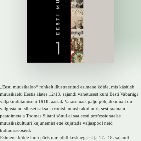
„Eesti muusikaloo“ rohkelt illustreeritud esimene köide, mis käsitleb
muusikaelu Eestis alates 12/13. sajandi vahetusest kuni Eesti Vabariigi
väljakuulutamiseni 1918. aastal. Varasemast palju põhjalikumalt on
valgustatud siinset saksa ja rootsi muusikakultuuri, sest raamatu
peatoimetaja Toomas Siitani sõnul ei saa eesti professionaalse
muusikakultuuri kujunemist ette kujutada väljaspool neid
kultuuriseoseid.
Esimene köide loob päris uue pildi keskaegsest ja 17.–18. sajandi