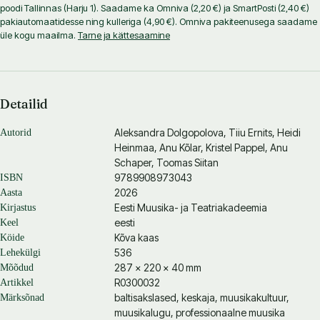
poodi Tallinnas (Harju 1). Saadame ka Omniva (2,20 €) ja SmartPosti (2,40 €)
pakiautomaatidesse ning kulleriga (4,90 €). Omniva pakiteenusega saadame
üle kogu maailma.
Tarne ja kättesaamine
Detailid
Aleksandra Dolgopolova
,
Tiiu Ernits
,
Heidi
Autorid
Heinmaa
,
Anu Kõlar
,
Kristel Pappel
,
Anu
Schaper
,
Toomas Siitan
9789908973043
ISBN
2026
Aasta
Eesti Muusika- ja Teatriakadeemia
Kirjastus
eesti
Keel
Kõva kaas
Köide
536
Lehekülgi
287 × 220 × 40 mm
Mõõdud
R0300032
Artikkel
baltisakslased, keskaja, muusikakultuur,
Märksõnad
muusikalugu, professionaalne muusika