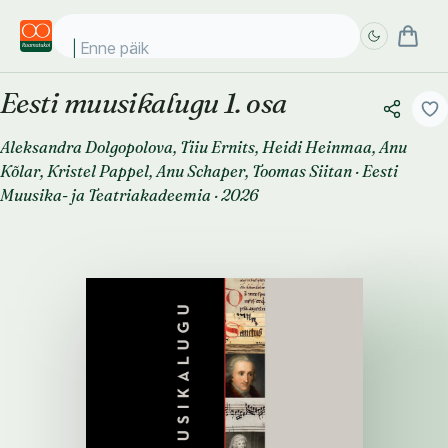
Enne päikese
Eesti muusikalugu 1. osa
Täpsem
Täpsem
otsing
otsing
Aleksandra Dolgopolova
,
Tiiu Ernits
,
Heidi Heinmaa
,
Anu
Kõlar
,
Kristel Pappel
,
Anu Schaper
,
Toomas Siitan
·
Eesti
Muusika- ja Teatriakadeemia
·
2026