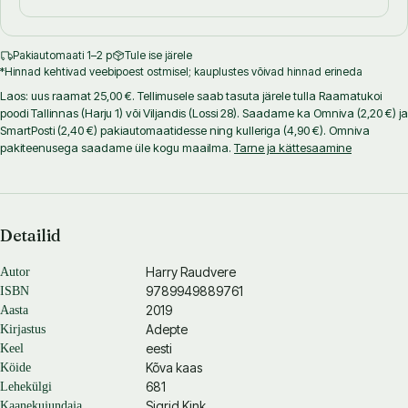
Pakiautomaati 1–2 p
Tule ise järele
*Hinnad kehtivad veebipoest ostmisel; kauplustes võivad hinnad erineda
Laos: uus raamat 25,00 €. Tellimusele saab tasuta järele tulla Raamatukoi
poodi Tallinnas (Harju 1) või Viljandis (Lossi 28). Saadame ka Omniva (2,20 €) ja
SmartPosti (2,40 €) pakiautomaatidesse ning kulleriga (4,90 €). Omniva
pakiteenusega saadame üle kogu maailma.
Tarne ja kättesaamine
Detailid
Harry Raudvere
Autor
9789949889761
ISBN
2019
Aasta
Adepte
Kirjastus
eesti
Keel
Kõva kaas
Köide
681
Lehekülgi
Sigrid Kink
Kaanekujundaja