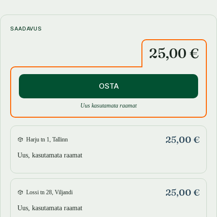
igapäevaseid eluraskusi, uskusid helgemat tulevikku ja vihkasid sõda.
Raamatu «Hüüdnimi Eestlane» tegevus põhineb tegelikkuses aset
SAADAVUS
leidnud sündmustel. Ka nii elati. Kui keegi lugejatest peaks end
25,00 €
samastama mõne tegelaskujuga, siis lohutage ennast teadmisega, et
tegemist on ilukirjandusliku teosega.
OSTA
Uus kasutamata raamat
25,00 €
Harju tn 1, Tallinn
Uus, kasutamata raamat
25,00 €
Lossi tn 28, Viljandi
Uus, kasutamata raamat