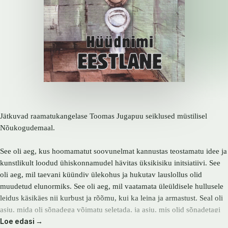
Jätkuvad raamatukangelase Toomas Jugapuu seiklused müstilisel
Nõukogudemaal.
See oli aeg, kus hoomamatut soovunelmat kannustas teostamatu idee ja
kunstlikult loodud ühiskonnamudel hävitas üksikisiku initsiatiivi. See
oli aeg, mil taevani küündiv ülekohus ja hukutav lauslollus olid
muudetud elunormiks. See oli aeg, mil vaatamata üleüldisele hullusele
leidus käsikäes nii kurbust ja rõõmu, kui ka leina ja armastust. Seal oli
asju, mida oli sõnadega võimatu seletada, ja asju, mis olid sõnadetagi
Loe edasi →
selged. Kuid vaatamata kõigele elasid ka sel ajal inimesed, kes trotsides