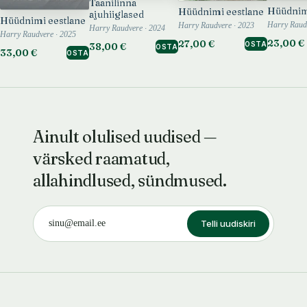
Taanilinna
Hüüdnim
Hüüdnimi eestlane
ajuhiiglased
Hüüdnimi eestlane
Harry Raud
Harry Raudvere · 2023
Harry Raudvere · 2024
Harry Raudvere · 2025
23,00 €
27,00 €
OSTA
38,00 €
OSTA
33,00 €
OSTA
Ainult olulised uudised —
värsked raamatud,
allahindlused, sündmused.
Telli uudiskiri