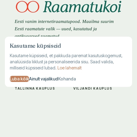
Eesti vanim internetiraamatupood. Maailma suurim
Eesti raamatute valik — uued, kasutatud ja
antikvaarsed raamatud.
Kasutame küpsiseid
Kasutame küpsiseid, et pakkuda paremat kasutuskogemust,
analüüsida liiklust ja personaliseerida sisu. Saad valida,
milliseid küpsiseid lubad.
Loe lahemalt
Luba kõik
Ainult vajalikud
Kohanda
TALLINNA KAUPLUS
VILJANDI KAUPLUS
Harju 1, Tallinn
Lossi 28, Viljandi
E–R 10–19
T–L 10–18
L–P 10–17
P–E suletud
683 7711
683 7712