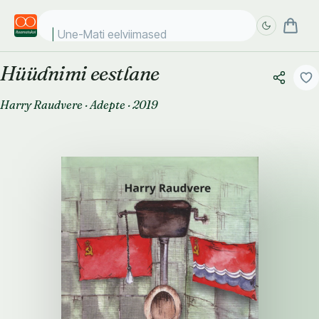
Une-Mati eelviimased kii
Hüüdnimi eestlane
Täpsem
Täpsem
otsing
otsing
Harry Raudvere
·
Adepte
·
2019