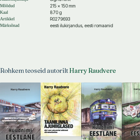
215 × 150 mm
Mõõdud
870 g
Kaal
R0279693
Artikkel
eesti ilukirjandus, eesti romaanid
Märksõnad
Rohkem teoseid autorilt
Harry Raudvere