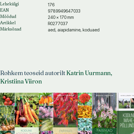
176
Lehekülgi
9789949647033
EAN
240 × 170 mm
Mõõdud
R0277037
Artikkel
aed, aiapidamine, koduaed
Märksõnad
Rohkem teoseid autorilt
Katrin Uurmann,
Kristiina Viiron