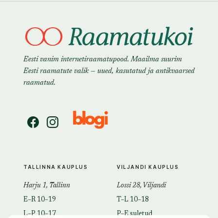
Eesti vanim internetiraamatupood. Maailma suurim
Eesti raamatute valik — uued, kasutatud ja antikvaarsed
raamatud.
TALLINNA KAUPLUS
VILJANDI KAUPLUS
Harju 1, Tallinn
Lossi 28, Viljandi
E–R 10–19
T–L 10–18
L–P 10–17
P–E suletud