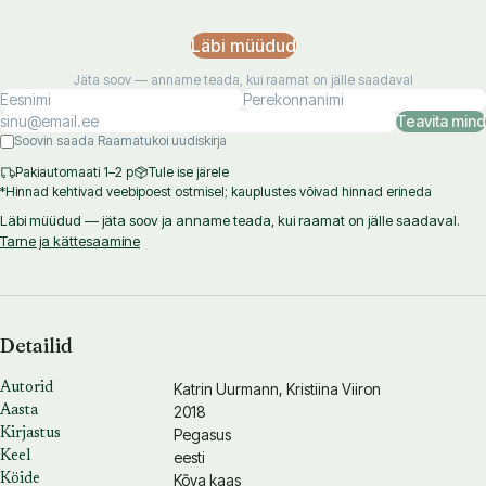
teostamiseks ja hooldamiseks. See annab nõu, millest alustada ning
kuidas soove ellu viia. Lisaks pakub raamat hulgaliselt juhatust ja
Läbi müüdud
näpunäiteid, mismoodi koduaia taimedega vähese vaevaga toime
Jäta soov — anname teada, kui raamat on jälle saadaval
tulla.
Teavita mind
Olgu see raamat Sulle igapäevaseks sõbraks ja abimeheks!
Soovin saada Raamatukoi uudiskirja
Pakiautomaati 1–2 p
Tule ise järele
*Hinnad kehtivad veebipoest ostmisel; kauplustes võivad hinnad erineda
Läbi müüdud — jäta soov ja anname teada, kui raamat on jälle saadaval.
Tarne ja kättesaamine
Detailid
Katrin Uurmann
,
Kristiina Viiron
Autorid
2018
Aasta
Pegasus
Kirjastus
eesti
Keel
Kõva kaas
Köide