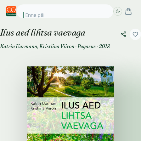
Enne päike
Ilus aed lihtsa vaevaga
Täpsem
Täpsem
otsing
otsing
Katrin Uurmann
,
Kristiina Viiron
·
Pegasus
·
2018