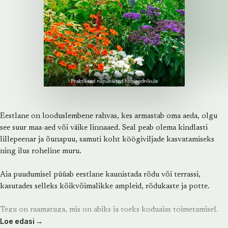
Eestlane on looduslembene rahvas, kes armastab oma aeda, olgu
see suur maa-aed või väike linnaaed. Seal peab olema kindlasti
lillepeenar ja õunapuu, samuti koht köögiviljade kasvatamiseks
ning ilus roheline muru.
Aia puudumisel püüab eestlane kaunistada rõdu või terrassi,
kasutades selleks kõikvõimalikke ampleid, rõdukaste ja potte.
Tegu on raamatuga, mis on abiks ja toeks koduaias toimetamisel.
Loe edasi →
Siit leiad palju praktilisi tarkusi ilusa aia planeerimiseks,