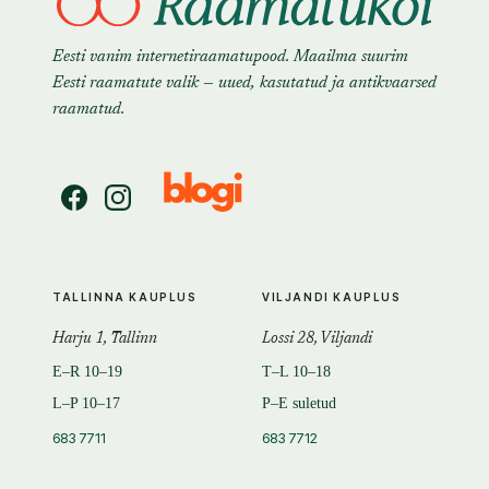
Eesti vanim internetiraamatupood. Maailma suurim
Eesti raamatute valik — uued, kasutatud ja antikvaarsed
raamatud.
TALLINNA KAUPLUS
VILJANDI KAUPLUS
Harju 1, Tallinn
Lossi 28, Viljandi
E–R 10–19
T–L 10–18
L–P 10–17
P–E suletud
683 7711
683 7712