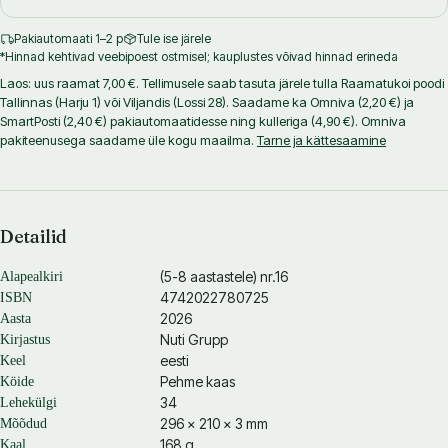
Pakiautomaati 1–2 p
Tule ise järele
*Hinnad kehtivad veebipoest ostmisel; kauplustes võivad hinnad erineda
Laos: uus raamat 7,00 €. Tellimusele saab tasuta järele tulla Raamatukoi poodi
Tallinnas (Harju 1) või Viljandis (Lossi 28). Saadame ka Omniva (2,20 €) ja
SmartPosti (2,40 €) pakiautomaatidesse ning kulleriga (4,90 €). Omniva
pakiteenusega saadame üle kogu maailma.
Tarne ja kättesaamine
Detailid
(5-8 aastastele) nr.16
Alapealkiri
4742022780725
ISBN
2026
Aasta
Nuti Grupp
Kirjastus
eesti
Keel
Pehme kaas
Köide
34
Lehekülgi
296 × 210 × 3 mm
Mõõdud
168 g
Kaal