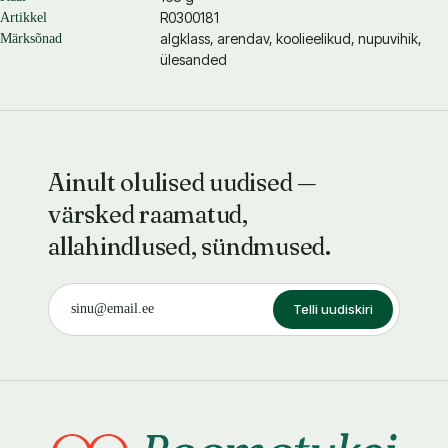
R0300181
Artikkel
algklass, arendav, koolieelikud, nupuvihik,
Märksõnad
ülesanded
Ainult olulised uudised —
värsked raamatud,
allahindlused, sündmused.
Telli uudiskiri