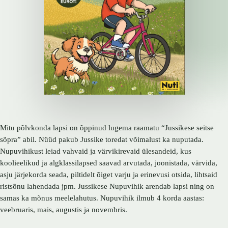
Mitu põlvkonda lapsi on õppinud lugema raamatu “Jussikese seitse
sõpra” abil. Nüüd pakub Jussike toredat võimalust ka nuputada.
Nupuvihikust leiad vahvaid ja värvikirevaid ülesandeid, kus
koolieelikud ja algklassilapsed saavad arvutada, joonistada, värvida,
asju järjekorda seada, piltidelt õiget varju ja erinevusi otsida, lihtsaid
ristsõnu lahendada jpm. Jussikese Nupuvihik arendab lapsi ning on
samas ka mõnus meelelahutus. Nupuvihik ilmub 4 korda aastas:
veebruaris, mais, augustis ja novembris.