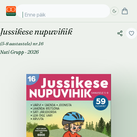
Enne päikese
Jussikese nupuvihik
Täpsem
Täpsem
otsing
otsing
(5-8 aastastele) nr.16
Nuti Grupp
·
2026