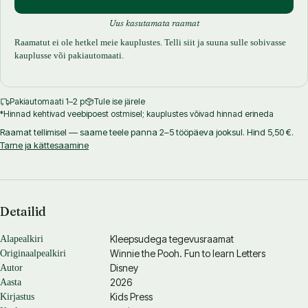
Uus kasutamata raamat
Raamatut ei ole hetkel meie kauplustes. Telli siit ja suuna sulle sobivasse
kauplusse või pakiautomaati.
Pakiautomaati 1–2 p
Tule ise järele
*Hinnad kehtivad veebipoest ostmisel; kauplustes võivad hinnad erineda
Raamat tellimisel — saame teele panna 2–5 tööpäeva jooksul. Hind 5,50 €.
Tarne ja kättesaamine
Detailid
Kleepsudega tegevusraamat
Alapealkiri
Winnie the Pooh. Fun to learn Letters
Originaalpealkiri
Disney
Autor
2026
Aasta
Kids Press
Kirjastus