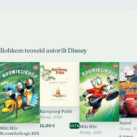
Rohkem teoseid autorilt
Disney
Karupoeg Puhh
Disney · 2026
Autod
14,00 €
OSTA
Miki Hiir
Miki Hiir.
Disney · 2
Koomiksikogu 102
Disney · 2026