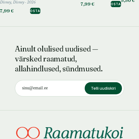
5,50 €
Disney, Disney · 2026
7,99 €
OSTA
7,99 €
OSTA
Ainult olulised uudised —
värsked raamatud,
allahindlused, sündmused.
Telli uudiskiri