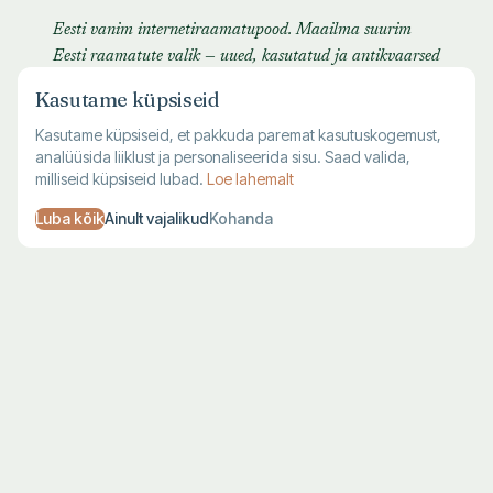
Eesti vanim internetiraamatupood. Maailma suurim
Eesti raamatute valik — uued, kasutatud ja antikvaarsed
raamatud.
Kasutame küpsiseid
Kasutame küpsiseid, et pakkuda paremat kasutuskogemust,
analüüsida liiklust ja personaliseerida sisu. Saad valida,
milliseid küpsiseid lubad.
Loe lahemalt
Luba kõik
Ainult vajalikud
Kohanda
TALLINNA KAUPLUS
VILJANDI KAUPLUS
Harju 1, Tallinn
Lossi 28, Viljandi
E–R 10–19
T–L 10–18
L–P 10–17
P–E suletud
683 7711
683 7712
KLIENDITUGI