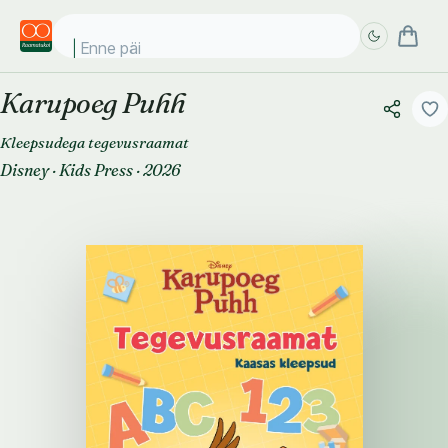
Enne päikes
Karupoeg Puhh
Täpsem
Täpsem
otsing
otsing
Kleepsudega tegevusraamat
Disney
·
Kids Press
·
2026