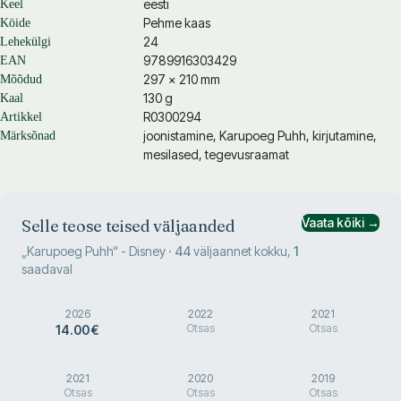
eesti
Keel
Pehme kaas
Köide
24
Lehekülgi
9789916303429
EAN
297 × 210 mm
Mõõdud
130 g
Kaal
R0300294
Artikkel
joonistamine, Karupoeg Puhh, kirjutamine,
Märksõnad
mesilased, tegevusraamat
Vaata kõiki →
Selle teose teised väljaanded
„
Karupoeg Puhh
“
- Disney
·
44
väljaannet kokku
,
1
saadaval
Saadaval
2026
2022
2021
Otsas
Otsas
14.00 €
2021
2020
2019
Otsas
Otsas
Otsas