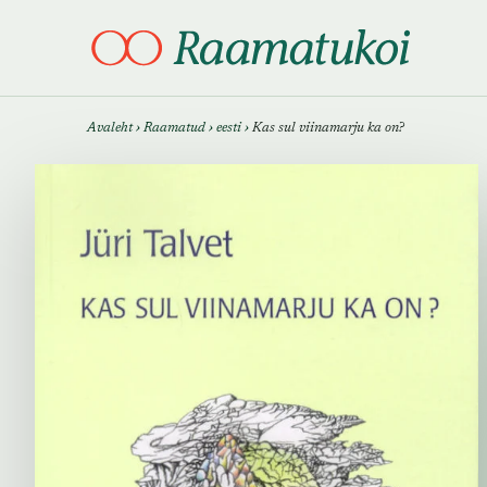
Otsi täpsemalt
Otsi täpsemalt
Avaleht
›
Raamatud
›
eesti
›
Kas sul viinamarju ka on?