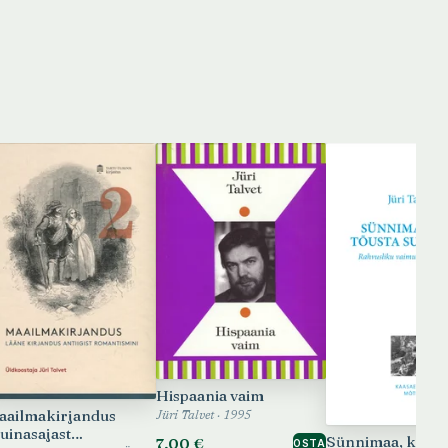
Hispaania vaim
aailmakirjandus
Jüri Talvet · 1995
uinasajast
Sünnimaa, kui tõ
7,00 €
OSTA