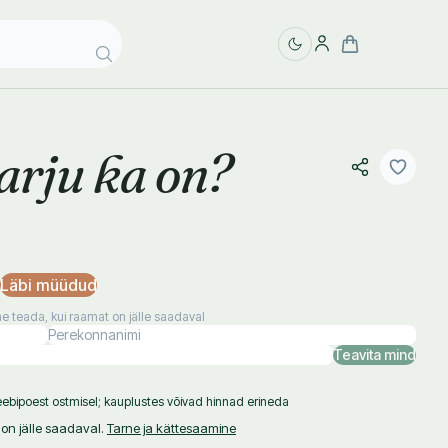
arju ka on?
Läbi müüdud
 teada, kui raamat on jälle saadaval
Teavita mind
ebipoest ostmisel; kauplustes võivad hinnad erineda
on jälle saadaval.
Tarne ja kättesaamine