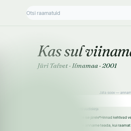
Kas sul viinam
Jüri Talvet
·
Ilmamaa
·
2001
Jäta soov — anname
Soovin saada Raamatukoi uudiskirja
Pakiautomaati 1–2 p
Tule ise järele
*Hinnad kehtivad ve
Läbi müüdud — jäta soov ja anname teada, kui raamat 