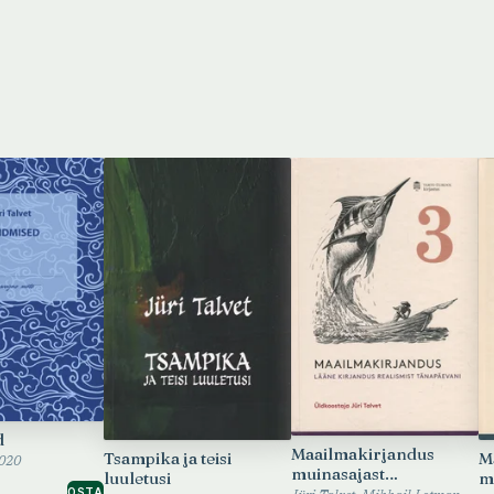
d
Maailmakirjandus
Tsampika ja teisi
M
2020
muinasajast
luuletusi
m
tänapäevani
OSTA