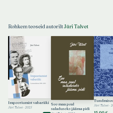
Rohkem teoseid autorilt
Jüri Talvet
Tundmise
Impeeriumist vabariiki
See maa peal
Jüri Talvet · 
saladuseks jääma pidi
Jüri Talvet · 2025
15,00 €