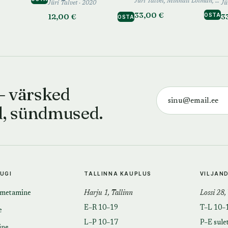
t
Jüri Talvet, Mihhail Lotman, Gustav Liiv, Luule Epner, Ülle Pärli, Kerttu Wagner · 2020
Jüri Talvet · 2020
33,00 €
12,00 €
3
OSTA
OSTA
— värsked
d, sündmused.
TUGI
TALLINNA KAUPLUS
VILJAN
imetamine
Harju 1, Tallinn
Lossi 28,
E–R 10–19
T–L 10–
e
L–P 10–17
P–E sule
ine