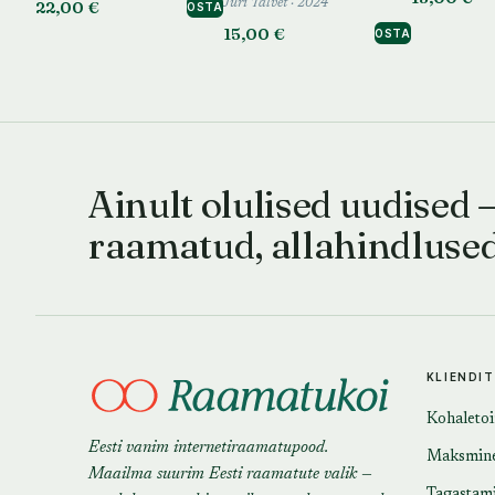
22,00 €
Jüri Talvet · 2024
OSTA
15,00 €
OSTA
Ainult olulised uudised 
raamatud, allahindluse
KLIENDI
Kohaleto
Eesti vanim internetiraamatupood.
Maksmin
Maailma suurim Eesti raamatute valik —
Tagastam