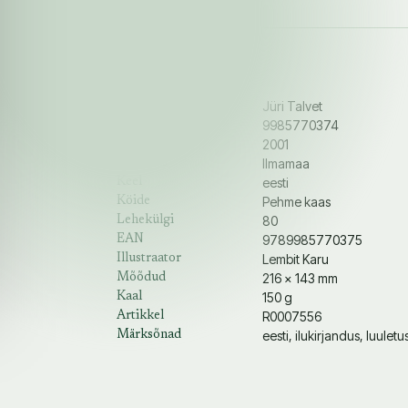
Detailid
Jüri Talvet
Autor
9985770374
ISBN
2001
Aasta
Ilmamaa
Kirjastus
eesti
Keel
Pehme kaas
Köide
80
Lehekülgi
9789985770375
EAN
Lembit Karu
Illustraator
216 × 143 mm
Mõõdud
150 g
Kaal
R0007556
Artikkel
eesti, ilukirjandus, luulet
Märksõnad