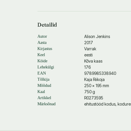
Detailid
Alison Jenkins
Autor
2017
Aasta
Varrak
Kirjastus
eesti
Keel
Kõva kaas
Köide
176
Lehekülgi
9789985338940
EAN
Kaja Riikoja
Tõlkija
250 × 195 mm
Mõõdud
750 g
Kaal
R0273595
Artikkel
ehitustööd kodus, kodur
Märksõnad