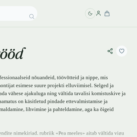
tööd
fessionaalseid nõuandeid, töövõtteid ja nippe, mis
ntijat esimese suure projekti elluviimisel. Selged ja
ada vähese ajakuluga ning vältida tavalisi komistuskive ja
Raamatus on käsitletud pindade ettevalmistamise ja
emaldamine, lihvimine ja pahteldamine, aga ka õigeid
ndite nimekirjad, rubriik «Pea meeles» aitab vältida vigu