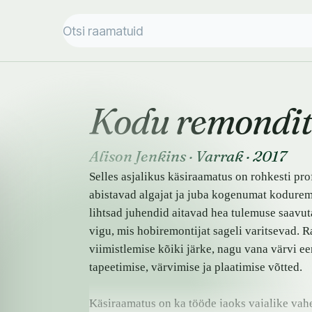
Kodu remondi
Alison Jenkins
·
Varrak
·
2017
Selles asjalikus käsiraamatus on rohkesti pro
abistavad algajat ja juba kogenumat koduremo
lihtsad juhendid aitavad hea tulemuse saavut
vigu, mis hobiremontijat sageli varitsevad. 
viimistlemise kõiki järke, nagu vana värvi e
tapeetimise, värvimise ja plaatimise võtted.
Käsiraamatus on ka tööde jaoks vajalike vahe