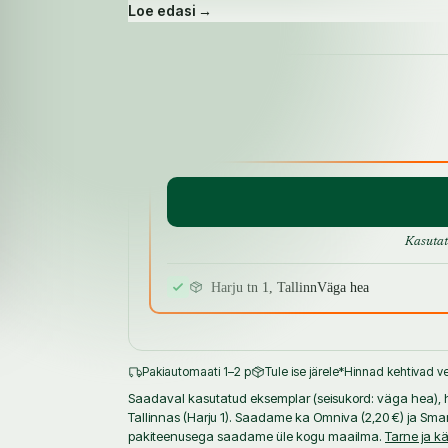
Loe edasi →
ja pakub lahendusi juhuks, kui midagi läheb v
katsetada.
SAADAVUS
Alison Jenkins on teinud kaastööd ehituse, k
paljudes telesaadetes Suurbritannias ja Amee
Kasutat
Harju tn 1, Tallinn
Väga hea
Pakiautomaati 1–2 p
Tule ise järele
*Hinnad kehtivad ve
Saadaval kasutatud eksemplar (seisukord: väga hea), hi
Tallinnas (Harju 1). Saadame ka Omniva (2,20 €) ja Smar
pakiteenusega saadame üle kogu maailma.
Tarne ja k