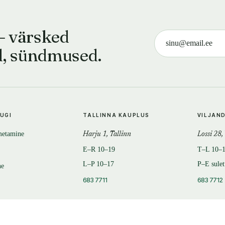
— värsked
d, sündmused.
TUGI
TALLINNA KAUPLUS
VILJAN
metamine
Harju 1, Tallinn
Lossi 28,
E–R 10–19
T–L 10–
L–P 10–17
P–E sule
ne
683 7711
683 7712