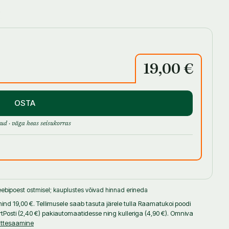
alesti, ja «Proovi» kastidest leiab uusi ideid, mida tasuks
odukujunduse ja elustiili ajakirjadele ning esinenud
rika Ühendriikides.
19,00 €
OSTA
ud · väga heas seisukorras
ebipoest ostmisel; kauplustes võivad hinnad erineda
nd 19,00 €. Tellimusele saab tasuta järele tulla Raamatukoi poodi
tPosti (2,40 €) pakiautomaatidesse ning kulleriga (4,90 €). Omniva
ättesaamine