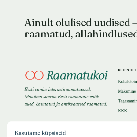
Ainult olulised uudised 
raamatud, allahindluse
KLIENDI
Kohaletoi
Eesti vanim internetiraamatupood.
Maksmine
Maailma suurim Eesti raamatute valik —
Tagastami
uued, kasutatud ja antikvaarsed raamatud.
KKK
Kasutame küpsiseid