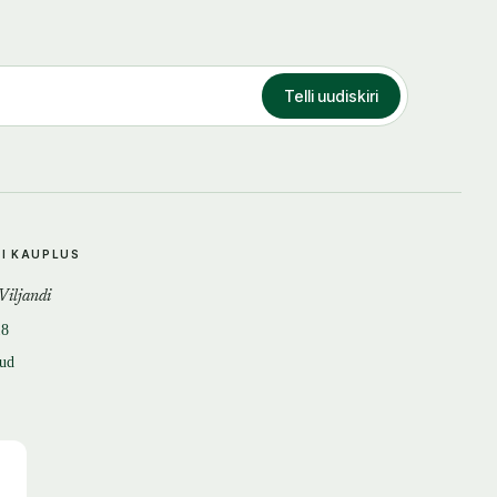
Telli uudiskiri
DI KAUPLUS
 Viljandi
18
tud