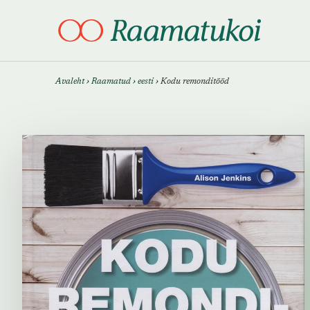
Otsi täpsemalt
Otsi täpsemalt
Avaleht
›
Raamatud
›
eesti
›
Kodu remonditööd