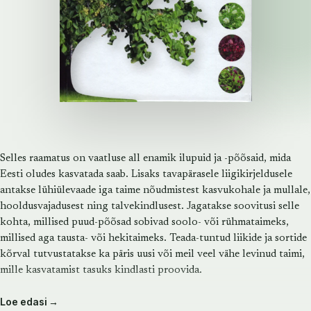
Selles raamatus on vaatluse all enamik ilupuid ja -põõsaid, mida
Eesti oludes kasvatada saab. Lisaks tavapärasele liigikirjeldusele
antakse lühiülevaade iga taime nõudmistest kasvukohale ja mullale,
hooldusvajadusest ning talvekindlusest. Jagatakse soovitusi selle
kohta, millised puud-põõsad sobivad soolo- või rühmataimeks,
millised aga tausta- või hekitaimeks. Teada-tuntud liikide ja sortide
kõrval tutvustatakse ka päris uusi või meil veel vähe levinud taimi,
mille kasvatamist tasuks kindlasti proovida.
Loe edasi →
Ligi 400 värvifotoga illustreeritud «Koduaia ilupuud ja -põõsad»