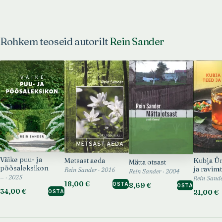
Rohkem teoseid autorilt
Rein Sander
Väike puu- ja
Metsast aeda
Kubja Ür
Mätta otsast
põõsaleksikon
ja ravim
Rein Sander · 2016
Rein Sander · 2004
— · 2025
Rein Sande
18,00 €
OSTA
8,69 €
OSTA
34,00 €
21,00 €
OSTA