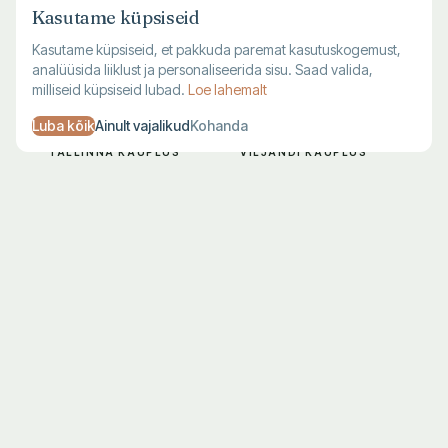
Kasutame küpsiseid
Kasutame küpsiseid, et pakkuda paremat kasutuskogemust,
analüüsida liiklust ja personaliseerida sisu. Saad valida,
milliseid küpsiseid lubad.
Loe lahemalt
Luba kõik
Ainult vajalikud
Kohanda
TALLINNA KAUPLUS
VILJANDI KAUPLUS
Harju 1, Tallinn
Lossi 28, Viljandi
E–R 10–19
T–L 10–18
L–P 10–17
P–E suletud
683 7711
683 7712
KLIENDITUGI
Kohaletoimetamine
Maksmine
Tagastamine