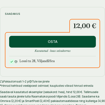
on vajalik käsiraamat nii algajale kui kogenud aiapidajale.
Rein Sander (snd 1945) on Tartu ülikooli lõpetanud botaanik. Ta
SAADAVUS
on töötanud aiandusagronoomina, puukooli juhatajana ja
12,00 €
teadurina. Viimased paarkümmend aastat on ta pühendunud
ravimtaimede kasvatamisele Kubja talus Järvamaal.
Rein Sander
on
ka viljakas kirjamees: ta on avaldanud mitu luulekogu, kümmekond
taimeraamatut ja arvukalt artikleid ajalehtedes ja ajakirjades. Ta on
OSTA
Eesti Kirjanike Liidu liige 1982. aastast.
Kasutatud · heas seisukorras
Lossi tn 28, Viljandi
Hea
Pakiautomaati 1–2 p
Tule ise järele
*Hinnad kehtivad veebipoest ostmisel; kauplustes võivad hinnad erineda
Saadaval kasutatud eksemplar (seisukord: hea), hind 12,00 €. Tellimusele
saab tasuta järele tulla Raamatukoi poodi Viljandis (Lossi 28). Saadame ka
Omniva (2,20 €) ja SmartPosti (2,40 €) pakiautomaatidesse ning kulleriga (4,90