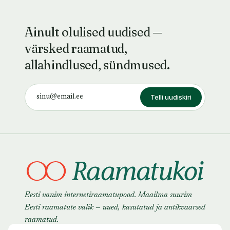
Ainult olulised uudised —
värsked raamatud,
allahindlused, sündmused.
Telli uudiskiri
Eesti vanim internetiraamatupood. Maailma suurim
Eesti raamatute valik — uued, kasutatud ja antikvaarsed
raamatud.