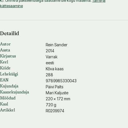
€). Omniva pakiteenusega saadame üle kogu maailma.
Tarne ja
kättesaamine
Detailid
Rein Sander
Autor
2014
Aasta
Varrak
Kirjastus
eesti
Keel
Kõva kaas
Köide
288
Lehekülgi
9789985330043
EAN
Päivi Palts
Kujundaja
Mari Kaljuste
Kaanekujundaja
220 × 172 mm
Mõõdud
720 g
Kaal
R0209974
Artikkel