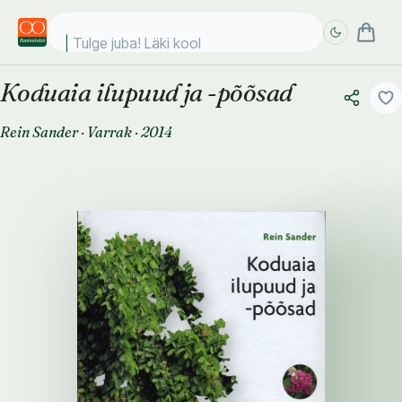
Tulge juba! Läki kooli!
Koduaia ilupuud ja -põõsad
Täpsem
Täpsem
otsing
otsing
Rein Sander
·
Varrak
·
2014