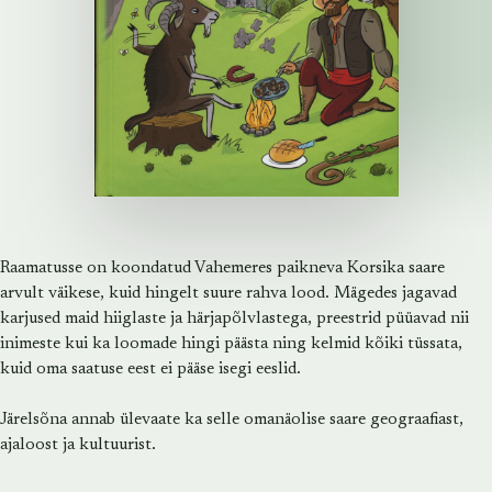
Raamatusse on koondatud Vahemeres paikneva Korsika saare
arvult väikese, kuid hingelt suure rahva lood. Mägedes jagavad
karjused maid hiiglaste ja härjapõlvlastega, preestrid püüavad nii
inimeste kui ka loomade hingi päästa ning kelmid kõiki tüssata,
kuid oma saatuse eest ei pääse isegi eeslid.
Järelsõna annab ülevaate ka selle omanäolise saare geograafiast,
ajaloost ja kultuurist.