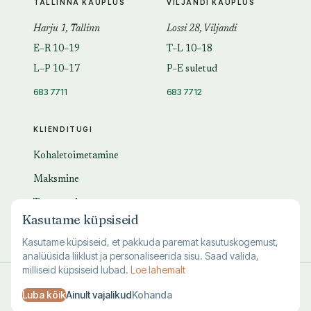
TALLINNA KAUPLUS
VILJANDI KAUPLUS
Harju 1, Tallinn
Lossi 28, Viljandi
E–R 10–19
T–L 10–18
L–P 10–17
P–E suletud
683 7711
683 7712
KLIENDITUGI
Kohaletoimetamine
Maksmine
Tagastamine
Kasutame küpsiseid
KKK
Kasutame küpsiseid, et pakkuda paremat kasutuskogemust,
analüüsida liiklust ja personaliseerida sisu. Saad valida,
milliseid küpsiseid lubad.
Loe lahemalt
© 1995–
2026
Kuutõrvaja OÜ · reg. 10463994
Luba kõik
Ainult vajalikud
Kohanda
·
·
·
Kasutustingimused
Privaatsus
Andmete kustutamine
Küpsised