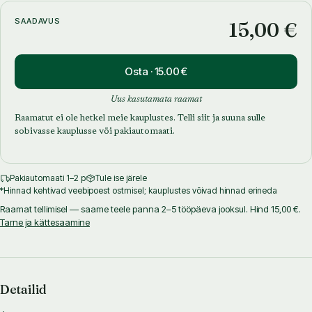
SAADAVUS
15,00 €
Osta · 15.00 €
Uus kasutamata raamat
Raamatut ei ole hetkel meie kauplustes. Telli siit ja suuna sulle
sobivasse kauplusse või pakiautomaati.
Pakiautomaati 1–2 p
Tule ise järele
*Hinnad kehtivad veebipoest ostmisel; kauplustes võivad hinnad erineda
Raamat tellimisel — saame teele panna 2–5 tööpäeva jooksul. Hind 15,00 €.
Tarne ja kättesaamine
Detailid