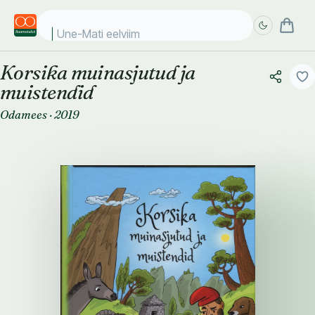
Une-Mati eelviimas
Korsika muinasjutud ja
Täpsem
Täpsem
muistendid
otsing
otsing
Odamees
·
2019