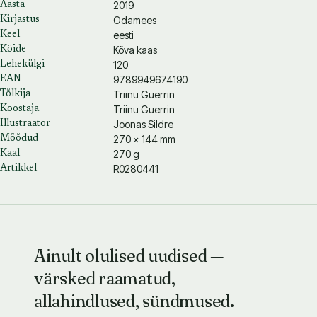
2019
Aasta
Odamees
Kirjastus
eesti
Keel
Kõva kaas
Köide
120
Lehekülgi
9789949674190
EAN
Triinu Guerrin
Tõlkija
Triinu Guerrin
Koostaja
Joonas Sildre
Illustraator
270 × 144 mm
Mõõdud
270 g
Kaal
R0280441
Artikkel
Ainult olulised uudised —
värsked raamatud,
allahindlused, sündmused.