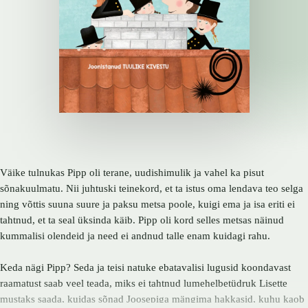
Väike tulnukas Pipp oli terane, uudishimulik ja vahel ka pisut
sõnakuulmatu. Nii juhtuski teinekord, et ta istus oma lendava teo selga
ning võttis suuna suure ja paksu metsa poole, kuigi ema ja isa eriti ei
tahtnud, et ta seal üksinda käib. Pipp oli kord selles metsas näinud
kummalisi olendeid ja need ei andnud talle enam kuidagi rahu.
Keda nägi Pipp? Seda ja teisi natuke ebatavalisi lugusid koondavast
raamatust saab veel teada, miks ei tahtnud lumehelbetüdruk Lisette
mustaks saada, kuidas sõnad Joosepiga mängima hakkasid, kuhu kaob