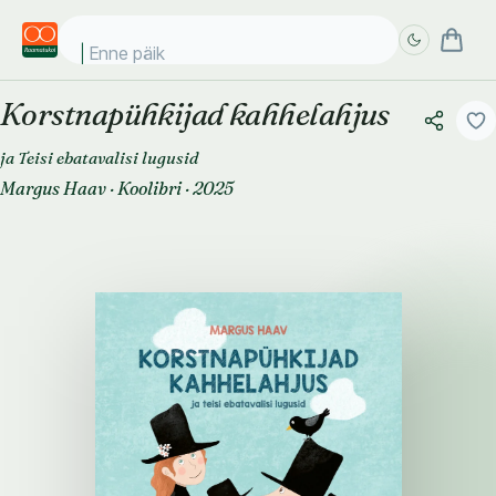
Enne päikese
Korstnapühkijad kahhelahjus
Täpsem
Täpsem
otsing
otsing
ja Teisi ebatavalisi lugusid
Margus Haav
·
Koolibri
·
2025