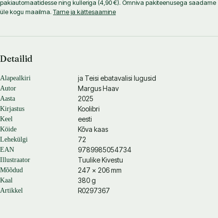
pakiautomaatidesse ning kulleriga (4,90 €). Omniva pakiteenusega saadame
üle kogu maailma.
Tarne ja kättesaamine
Detailid
ja Teisi ebatavalisi lugusid
Alapealkiri
Margus Haav
Autor
2025
Aasta
Koolibri
Kirjastus
eesti
Keel
Kõva kaas
Köide
72
Lehekülgi
9789985054734
EAN
Tuulike Kivestu
Illustraator
247 × 206 mm
Mõõdud
380 g
Kaal
R0297367
Artikkel