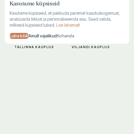
Kasutame küpsiseid
Kasutame küpsiseid, et pakkuda paremat kasutuskogemust,
analüüsida liiklust ja personaliseerida sisu. Saad valida,
milliseid küpsiseid lubad.
Loe lahemalt
Luba kõik
Ainult vajalikud
Kohanda
TALLINNA KAUPLUS
VILJANDI KAUPLUS
Harju 1, Tallinn
Lossi 28, Viljandi
E–R 10–19
T–L 10–18
L–P 10–17
P–E suletud
683 7711
683 7712
KLIENDITUGI
Kohaletoimetamine
Maksmine
Tagastamine