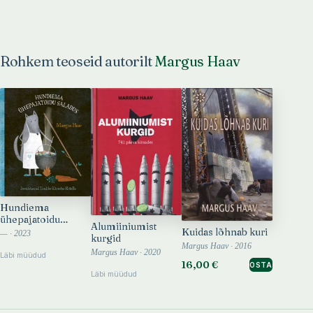
Rohkem teoseid autorilt
Margus Haav
Hundiema
ühepajatoidu
Alumiiniumist
saladus
Kuidas lõhnab kuri
— · 2023
kurgid
Margus Haav · 2016
Margus Haav · 2020
Läbi müüdud
16,00 €
OSTA
Läbi müüdud