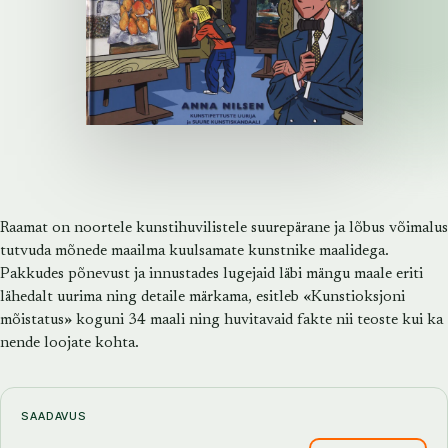
Raamat on noortele kunstihuvilistele suurepärane ja lõbus võimalus
tutvuda mõnede maailma kuulsamate kunstnike maalidega.
Pakkudes põnevust ja innustades lugejaid läbi mängu maale eriti
lähedalt uurima ning detaile märkama, esitleb «Kunstioksjoni
mõistatus» koguni 34 maali ning huvitavaid fakte nii teoste kui ka
nende loojate kohta.
SAADAVUS