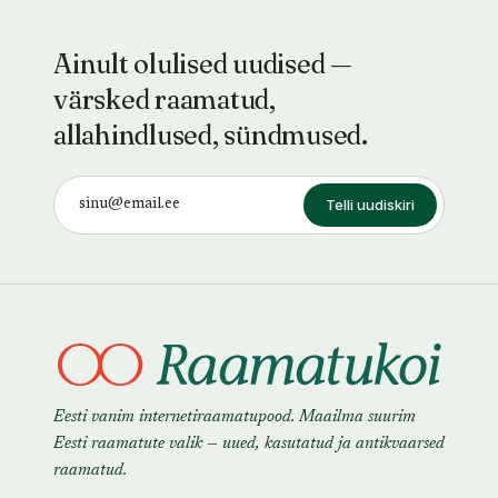
Ainult olulised uudised —
värsked raamatud,
allahindlused, sündmused.
Telli uudiskiri
Eesti vanim internetiraamatupood. Maailma suurim
Eesti raamatute valik — uued, kasutatud ja antikvaarsed
raamatud.