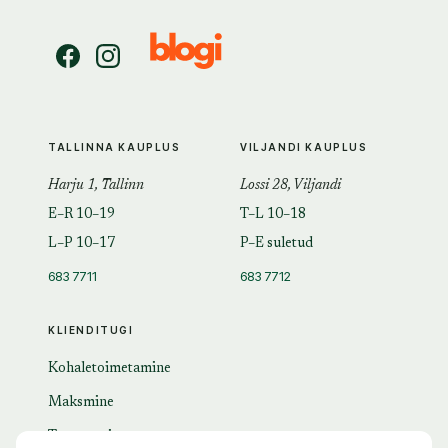
TALLINNA KAUPLUS
VILJANDI KAUPLUS
Harju 1, Tallinn
Lossi 28, Viljandi
E–R 10–19
T–L 10–18
L–P 10–17
P–E suletud
683 7711
683 7712
KLIENDITUGI
Kohaletoimetamine
Maksmine
Tagastamine