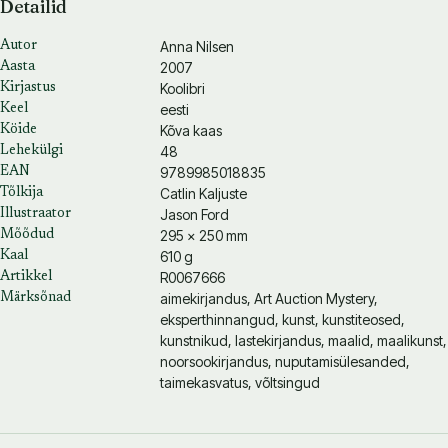
Detailid
Anna Nilsen
Autor
2007
Aasta
Koolibri
Kirjastus
eesti
Keel
Kõva kaas
Köide
48
Lehekülgi
9789985018835
EAN
Catlin Kaljuste
Tõlkija
Jason Ford
Illustraator
295 × 250 mm
Mõõdud
610 g
Kaal
R0067666
Artikkel
aimekirjandus, Art Auction Mystery,
Märksõnad
eksperthinnangud, kunst, kunstiteosed,
kunstnikud, lastekirjandus, maalid, maalikunst,
noorsookirjandus, nuputamisülesanded,
taimekasvatus, võltsingud