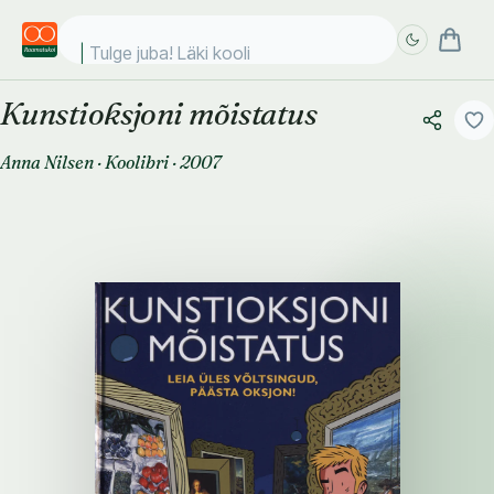
Tulge juba! Läki kooli!
Kunstioksjoni mõistatus
Täpsem
Täpsem
otsing
otsing
Anna Nilsen
·
Koolibri
·
2007