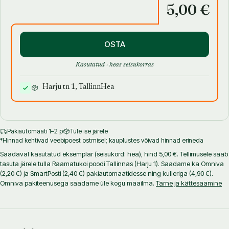
5,00 €
OSTA
Kasutatud · heas seisukorras
Harju tn 1, Tallinn
Hea
Pakiautomaati 1–2 p
Tule ise järele
*Hinnad kehtivad veebipoest ostmisel; kauplustes võivad hinnad erineda
Saadaval kasutatud eksemplar (seisukord: hea), hind 5,00 €. Tellimusele saab
tasuta järele tulla Raamatukoi poodi Tallinnas (Harju 1). Saadame ka Omniva
(2,20 €) ja SmartPosti (2,40 €) pakiautomaatidesse ning kulleriga (4,90 €).
Omniva pakiteenusega saadame üle kogu maailma.
Tarne ja kättesaamine