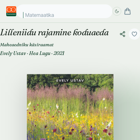
Matemaatika kos
Lilleniidu rajamine koduaeda
Täpsem
Täpsem
otsing
otsing
Maheaedniku käsiraamat
Evely Ustav
·
Hea Lugu
·
2021