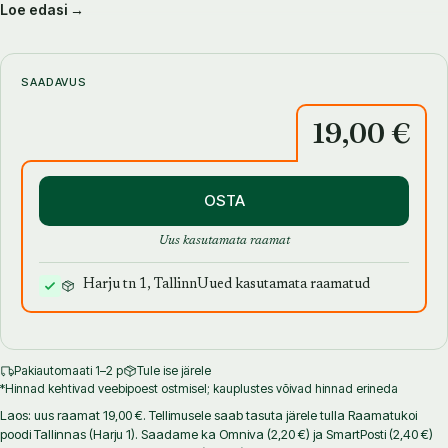
Loe edasi →
mõnusamat, kui seista sumedal suveõhtul oma loodu keskel,
imetledes õrna õitekooslust ja tuules mänglevaid kõrrelisi ja
kuulata rohutirtsude sirinat.
SAADAVUS
Koduaeda lilleniitu rajades võid kasutada Eesti looduslikke liike või
19,00 €
soovi korral ilmestada loodut ka kultuurliikidega. Raamat on
mõeldud praktiliseks abimeheks sellel põneval teekonnal.
Kirjeldan lilleniidu rajamise meetodeid, kauneid niiduliike, seemnete
kogumise nippe, lilleniidu rajamist ja hooldust.»
OSTA
Uus kasutamata raamat
Harju tn 1, Tallinn
Uued kasutamata raamatud
Evely Ustav on Tartu Ülikoolis omandanud magistrikraadi
bioloogias ja õppinud Räpina Aianduskoolis aiandust. Praegu on ta
Oxfordi Aiadisaini Kolledžis lõpetamas aiakujundaja eriala.
Pakiautomaati 1–2 p
Tule ise järele
*Hinnad kehtivad veebipoest ostmisel; kauplustes võivad hinnad erineda
Laos: uus raamat 19,00 €. Tellimusele saab tasuta järele tulla Raamatukoi
poodi Tallinnas (Harju 1). Saadame ka Omniva (2,20 €) ja SmartPosti (2,40 €)