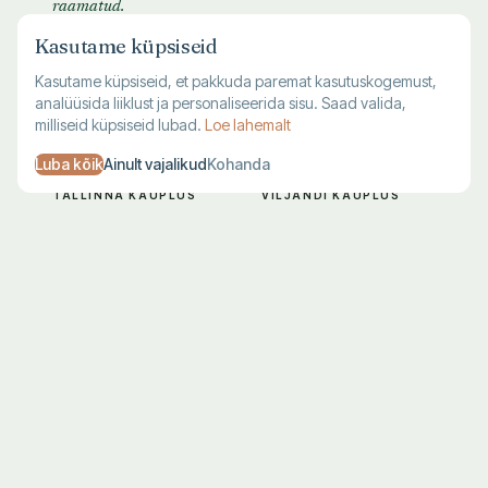
raamatud.
Kasutame küpsiseid
Kasutame küpsiseid, et pakkuda paremat kasutuskogemust,
analüüsida liiklust ja personaliseerida sisu. Saad valida,
milliseid küpsiseid lubad.
Loe lahemalt
Luba kõik
Ainult vajalikud
Kohanda
TALLINNA KAUPLUS
VILJANDI KAUPLUS
Harju 1, Tallinn
Lossi 28, Viljandi
E–R 10–19
T–L 10–18
L–P 10–17
P–E suletud
683 7711
683 7712
KLIENDITUGI
Kohaletoimetamine
Maksmine