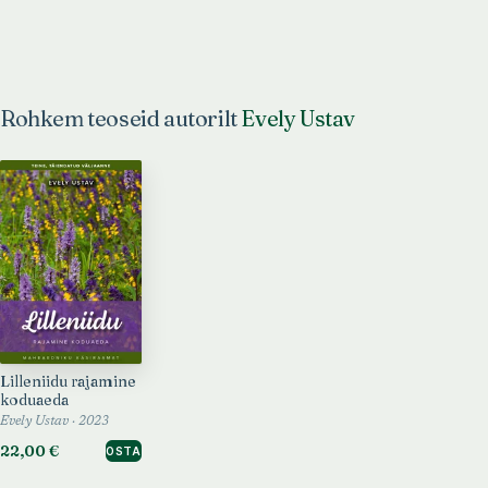
Rohkem teoseid autorilt
Evely Ustav
Lilleniidu rajamine
koduaeda
Evely Ustav · 2023
22,00 €
OSTA