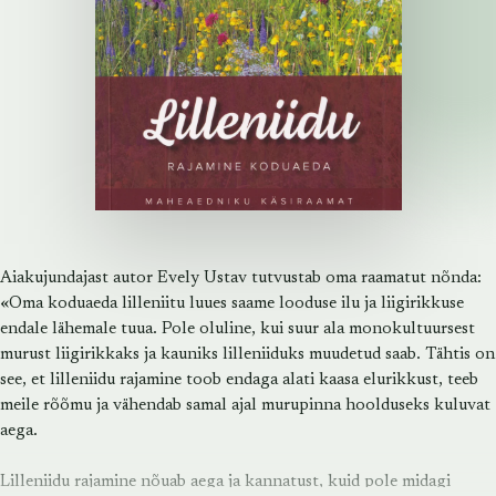
Aiakujundajast autor Evely Ustav tutvustab oma raamatut nõnda:
«Oma koduaeda lilleniitu luues saame looduse ilu ja liigirikkuse
endale lähemale tuua. Pole oluline, kui suur ala monokultuursest
murust liigirikkaks ja kauniks lilleniiduks muudetud saab. Tähtis on
see, et lilleniidu rajamine toob endaga alati kaasa elurikkust, teeb
meile rõõmu ja vähendab samal ajal murupinna hoolduseks kuluvat
aega.
Lilleniidu rajamine nõuab aega ja kannatust, kuid pole midagi