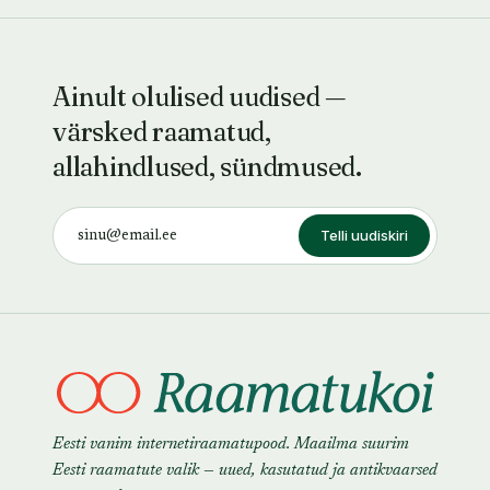
Ainult olulised uudised —
värsked raamatud,
allahindlused, sündmused.
Telli uudiskiri
Eesti vanim internetiraamatupood. Maailma suurim
Eesti raamatute valik — uued, kasutatud ja antikvaarsed