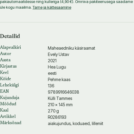
pakiautomaatidesse ning kulleriga (4,90 €). Omniva pakiteenusega saadame
üle kogu maailma.
Tarne ja kättesaamine
Detailid
Maheaedniku käsiraamat
Alapealkiri
Evely Ustav
Autor
2021
Aasta
Hea Lugu
Kirjastus
eesti
Keel
Pehme kaas
Köide
136
Lehekülgi
9789916646038
EAN
Külli Tammes
Kujundaja
210 × 145 mm
Mõõdud
270 g
Kaal
R0286193
Artikkel
aiakujundus, koduaed, lilleniit
Märksõnad