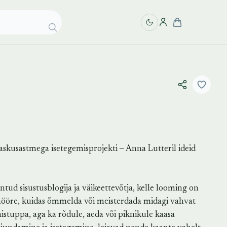
askusastmega isetegemisprojekti ‒ Anna Lutteril ideid
tud sisustusblogija ja väikeettevõtja, kelle looming on
tnööre, kuidas õmmelda või meisterdada midagi vahvat
stuppa, aga ka rõdule, aeda või piknikule kaasa