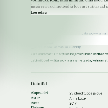
võtmiseks. Kõik, keda innustab oma kodu ku
inspireerivaid mõtteid ja loovust sütitavaid i
Loe edasi →
Kahe väikese lapse emana teab Anna hästi, 
«Mind inspireerib teadmine, et ma suudan.
kodusemaks, ei ole vaja ilmtingimata minna 
Jäta soov — anname
hakkama, ma oskan, ja siis on kõik võimalik.
mitte, ma ju võin!ˮ
Soovin saada Raamatukoi uudiskirja
Pakiautomaati 1–2 p
Tule ise järele
*Hinnad kehtivad ve
Läbi müüdud — jäta soov ja anname teada, kui raamat 
Detailid
25 ideed tuppa ja õue
Alapealkiri
Anna Lutter
Autor
2017
Aasta