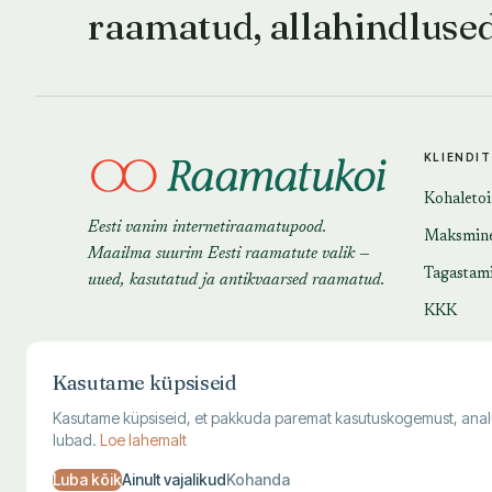
raamatud, allahindluse
KLIENDI
Kohaleto
Eesti vanim internetiraamatupood.
Maksmin
Maailma suurim Eesti raamatute valik —
Tagastam
uued, kasutatud ja antikvaarsed raamatud.
KKK
Kasutame küpsiseid
Kasutame küpsiseid, et pakkuda paremat kasutuskogemust, analüüsi
lubad.
Loe lahemalt
Luba kõik
Ainult vajalikud
Kohanda