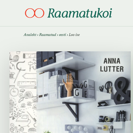
Otsi täpsemalt
Otsi täpsemalt
Avaleht
›
Raamatud
›
eesti
›
Loo ise