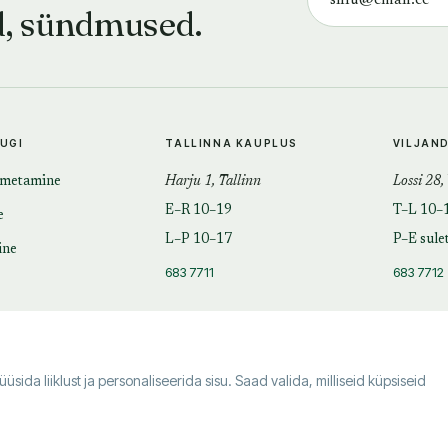
d, sündmused.
TUGI
TALLINNA KAUPLUS
VILJAN
imetamine
Harju 1, Tallinn
Lossi 28,
E–R 10–19
T–L 10–
e
L–P 10–17
P–E sule
ine
683 7711
683 7712
da liiklust ja personaliseerida sisu. Saad valida, milliseid küpsiseid