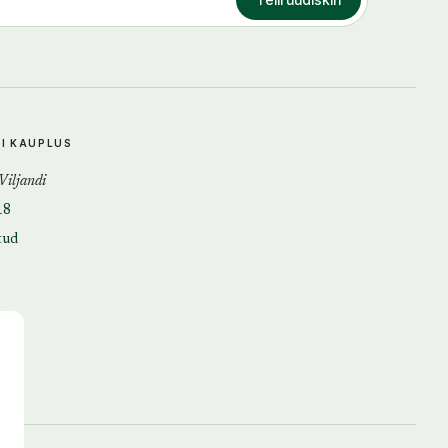
DI KAUPLUS
 Viljandi
18
tud