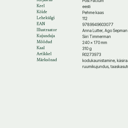
Post Factum
Kirjastus
eesti
Keel
Pehme kaas
Köide
112
Lehekülgi
9789949603077
EAN
Anna Lutter
,
Ago Sepman
Illustraator
Siiri Timmerman
Kujundaja
240 × 170 mm
Mõõdud
310 g
Kaal
R0273973
Artikkel
kodukaunistamine, käsira
Märksõnad
ruumikujundus, taaskasut