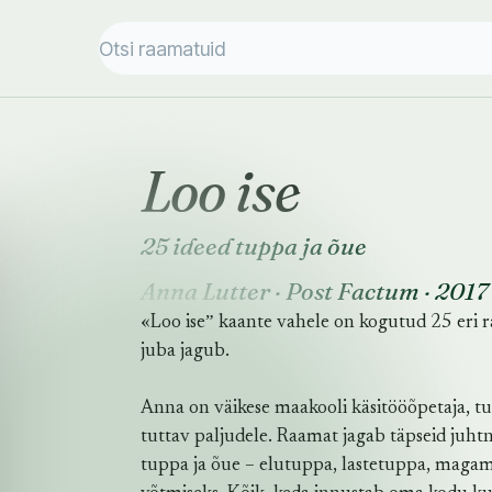
Loo ise
25 ideed tuppa ja õue
Anna Lutter
·
Post Factum
·
2017
«Loo iseˮ kaante vahele on kogutud 25 eri r
juba jagub.
Anna on väikese maakooli käsitööõpetaja, tun
tuttav paljudele. Raamat jagab täpseid juh
tuppa ja õue – elutuppa, lastetuppa, magami