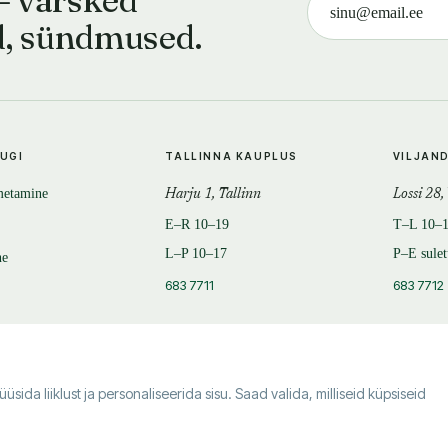
d, sündmused.
TUGI
TALLINNA KAUPLUS
VILJAN
metamine
Harju 1, Tallinn
Lossi 28,
E–R 10–19
T–L 10–
L–P 10–17
P–E sule
ne
683 7711
683 7712
da liiklust ja personaliseerida sisu. Saad valida, milliseid küpsiseid