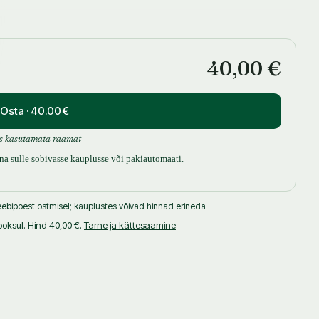
urvaliselt.
ärkimisväärselt Caitlini moodi, jõuab naisele kohale, et
40,00 €
mõrvar oma viimase ohvri järele…
Osta · 40.00 €
s kasutamata raamat
uuna sulle sobivasse kauplusse või pakiautomaati.
ebipoest ostmisel; kauplustes võivad hinnad erineda
oksul. Hind 40,00 €.
Tarne ja kättesaamine