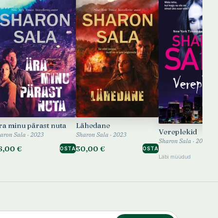
ra minu pärast nuta
Lähedane
Vereplekid
aron Sala · 2023
Sharon Sala · 2023
Sharon Sala · 2025
6,00 €
30,00 €
OSTA
OSTA
Läbi müüdud