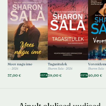
Mees nagu ime
Tagasitulek
Vereside
— · 2026
Sharon Sala · 2026
Sharon Sala ·
37,00 €
39,00 €
40,00 €
OSTA
OSTA
Ainult olulised uudised 