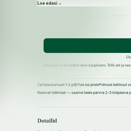
Loe edasi →
Mac.
Maci kaitse all olles tunneb Caitlin end jälle t
Aga kui leitakse veel kaks ohvrit, mõlemad m
SAADAVUS
tema ongi sihtmärk. Ja nüüd tuleb hullunud 
Uu
Raamatut ei ole hetkel meie kauplustes. Telli siit ja s
Pakiautomaati 1–2 p
Tule ise järele
*Hinnad kehtivad ve
Raamat tellimisel — saame teele panna 2–5 tööpäeva jo
Detailid