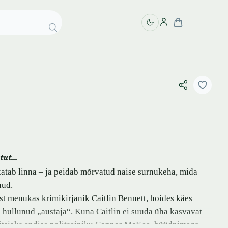
atut…
atab linna – ja peidab mõrvatud naise surnukeha, mida
nud.
t menukas krimikirjanik Caitlin Bennett, hoides käes
d hullunud „austaja“. Kuna Caitlin ei suuda üha kasvavat
aitsjaks endise politseiniku Connor McKee, hüüdnimega