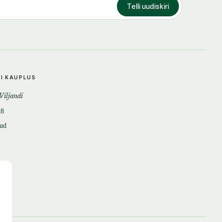
Telli uudiskiri
DI KAUPLUS
 Viljandi
18
tud