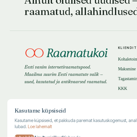
raamatud, allahindluse
KLIENDI
Kohaletoi
Eesti vanim internetiraamatupood.
Maksmine
Maailma suurim Eesti raamatute valik —
Tagastami
uued, kasutatud ja antikvaarsed raamatud.
KKK
Kasutame küpsiseid
Kasutame küpsiseid, et pakkuda paremat kasutuskogemust, analüüsi
lubad.
Loe lahemalt