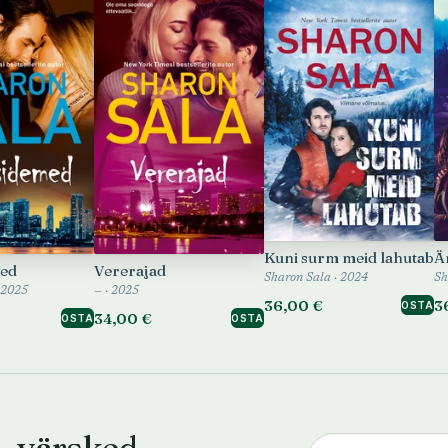
Kuni surm meid lahutab
Ä
med
Vererajad
Sharon Sala · 2024
Sh
 2025
— · 2025
36,00 €
3
OSTA
34,00 €
OSTA
OSTA
— värsked