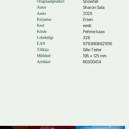
Snowfall
Originaalpealkiri
Sharon Sala
Autor
2026
Aasta
Ersen
Kirjastus
eesti
Keel
Pehme kaas
Köide
328
Lehekülgi
9789908621616
EAN
Sille Teiter
Tõlkija
195 × 125 mm
Mõõdud
R0300414
Artikkel