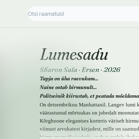
Lumesadu
Sharon Sala
·
Ersen
·
2026
Tapja on üha raevukam…
Naine ootab hirmunult…
Politseinik kiirustab, et peatada mõeldam
On detsembrikuu Manhattanil. Langev lumi k
väärastunud mõrtsukas on jubedalt moonuta
Kõrghoone elegantses korteris väriseb hirmus
viimast arvukatest kirjadest, mille on saatnu
hirmu enam üksi taluda, saab ta endale ihuk