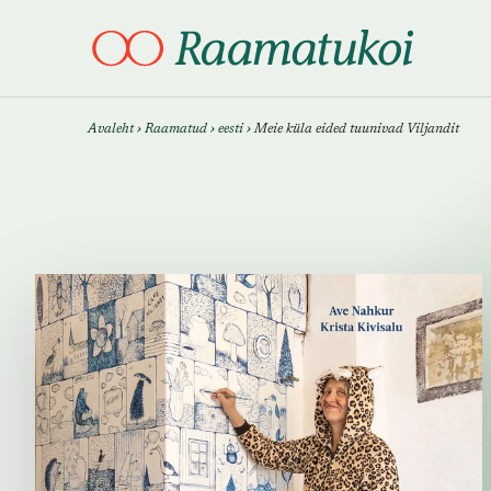
Otsi täpsemalt
Otsi täpsemalt
Avaleht
›
Raamatud
›
eesti
›
Meie küla eided tuunivad Viljandit