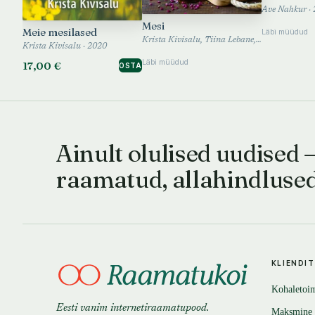
Ave Nahkur ·
Mesi
Meie mesilased
Läbi müüdud
Krista Kivisalu, Tiina Lebane, Mari-Liis Ilover · 2019
Krista Kivisalu · 2020
Läbi müüdud
17,00 €
OSTA
Ainult olulised uudised 
raamatud, allahindluse
KLIENDI
Kohaletoi
Eesti vanim internetiraamatupood.
Maksmine