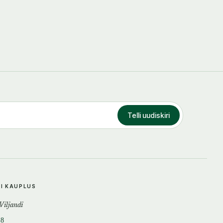
Telli uudiskiri
DI KAUPLUS
 Viljandi
18