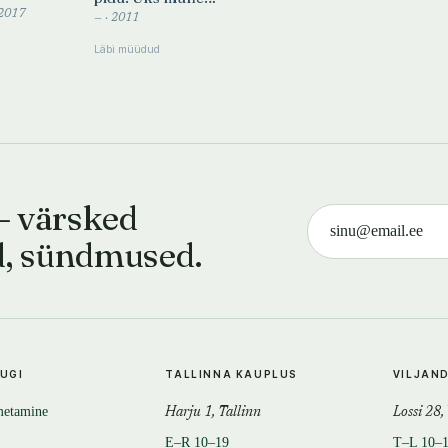
kokaraamat
 2017
— · 2011
Läbi müüdud
— värsked
d, sündmused.
TUGI
TALLINNA KAUPLUS
VILJAN
metamine
Harju 1, Tallinn
Lossi 28,
E–R 10–19
T–L 10–