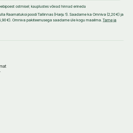
ebipoest ostmisel; kauplustes võivad hinnad erineda
tulla Raamatukoi poodi Tallinnas (Harju 1). Saadame ka Omniva (2,20 €) ja
 (4,90 €). Omniva pakiteenusega saadame üle kogu maailma.
Tarne ja
amat
r