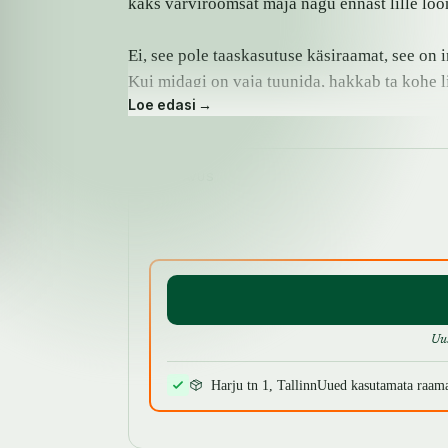
kaks värvirõõmsat maja nagu ennast lille löö
Ei, see pole taaskasutuse käsiraamat, see on 
Kui midagi on vaja tuunida, hakkab ta kohe li
Loe edasi →
tuunida on kõige parem siis, kui oskad seda 
suhtest taaskasutusse Viljandi-fännid [i:1965]
Amur, Agnes Kuus-Korv ja mitmed teisedki.
SAADAVUS
Ja muidugi ütlevad oma sõna Viljandi kassid.
Uu
Harju tn 1, Tallinn
Uued kasutamata raam