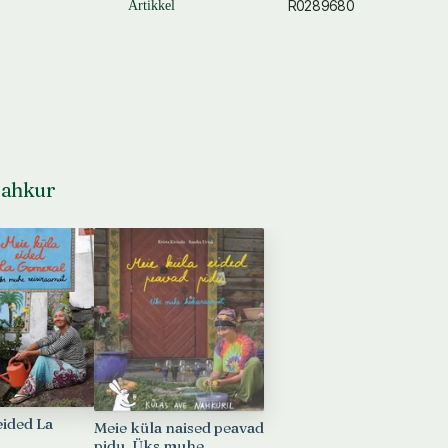
R0289680
Artikkel
 Nahkur
eided La
Meie küla naised peavad
pidu. Üks muhe