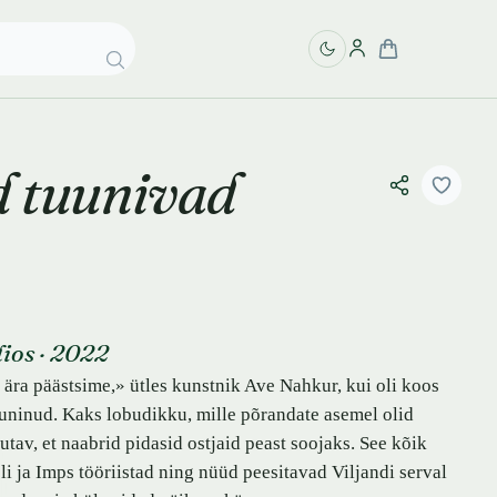
d tuunivad
ios
·
2022
 ära päästsime,» ütles kunstnik
Ave Nahkur
, kui oli koos
uninud. Kaks lobudikku, mille põrandate asemel olid
tav, et naabrid pidasid ostjaid peast soojaks. See kõik
tsli ja Imps tööriistad ning nüüd peesitavad Viljandi serval