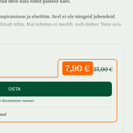
nud meie küla eided päikese käes.
inspiratsioon ja elurõõm. Avel ei ole mingeid juhendeid.
htsalt pihta. Kui tulemus ei meeldi, teeb ümber. Vanu asju
vabalt võtta, ütleb Ave. Ave kõrval räägivad raamatus oma
, [i:77079], [i:9218], [i:1866], [i:1716],
Kiti Põld
, Triin
7,90 €
23,00 €
OSTA
s kasutamata raamat
atud