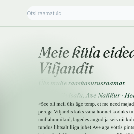
Meie küla eide
Viljandit
Üks muhe taaskasutusraamat
Krista Kivisalu
,
Ave Nahkur
·
Hel
«See oli meil üks äge temp, et me need majad
perega Viljandis kaks vana hoonet koduks tu
mullahunnikud, lagedes augud ja seis nii kohu
tundus lihtsalt liiga jube! Ave aga võttis pin