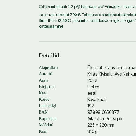
Pakiautomaati 1–2 p
Tule ise järele
*Hinnad kehtivad ve
Laos: uus raamat 7,90 €. Tellimusele saab tasuta järele 
SmartPosti (2,40 €) pakiautomaatidesse ning kulleriga
kättesaamine
Detailid
Üks muhe taaskasutusra
Alapealkiri
Krista Kivisalu
,
Ave Nahku
Autorid
2022
Aasta
Helios
Kirjastus
eesti
Keel
Kõva kaas
Köide
192
Lehekülgi
9789916656877
EAN
Aila Utsu-Püttsepp
Kujundaja
225 × 220 mm
Mõõdud
810 g
Kaal