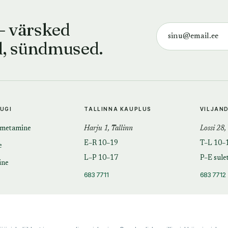
— värsked
d, sündmused.
TUGI
TALLINNA KAUPLUS
VILJAN
imetamine
Harju 1, Tallinn
Lossi 28,
E–R 10–19
T–L 10–
e
L–P 10–17
P–E sule
ine
683 7711
683 7712