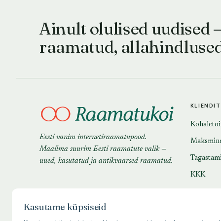
Ainult olulised uudised 
raamatud, allahindluse
KLIENDI
Kohaleto
Eesti vanim internetiraamatupood.
Maksmin
Maailma suurim Eesti raamatute valik —
Tagastam
uued, kasutatud ja antikvaarsed raamatud.
KKK
Kasutame küpsiseid