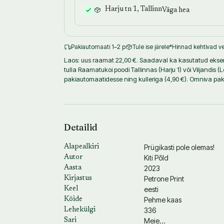
Harju tn 1, Tallinn
Väga hea
Pakiautomaati 1–2 p
Tule ise järele
*Hinnad kehtivad ve
Laos: uus raamat 22,00 €. Saadaval ka kasutatud eksemp
tulla Raamatukoi poodi Tallinnas (Harju 1) või Viljandis 
pakiautomaatidesse ning kulleriga (4,90 €). Omniva p
Detailid
Prügikasti pole olemas!
Alapealkiri
Kiti Põld
Autor
2023
Aasta
Petrone Print
Kirjastus
eesti
Keel
Pehme kaas
Köide
336
Lehekülgi
Meie...
Sari