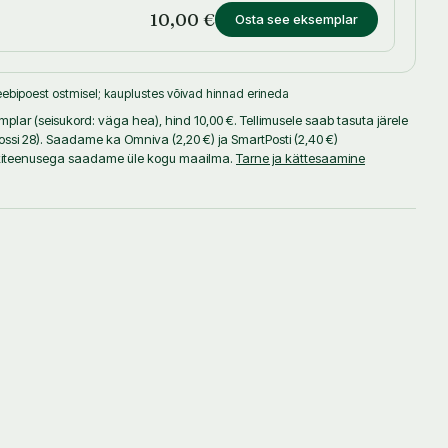
10,00 €
Osta see eksemplar
ebipoest ostmisel; kauplustes võivad hinnad erineda
lar (seisukord: väga hea), hind 10,00 €. Tellimusele saab tasuta järele
(Lossi 28). Saadame ka Omniva (2,20 €) ja SmartPosti (2,40 €)
akiteenusega saadame üle kogu maailma.
Tarne ja kättesaamine