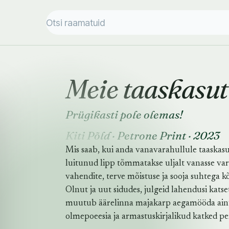
Meie taaskasu
Prügikasti pole olemas!
Kiti Põld
·
Petrone Print
·
2023
Mis saab, kui anda vanavarahullule taaskasu
luitunud lipp tõmmatakse uljalt vanasse vard
vahendite, terve mõistuse ja sooja suhtega 
Olnut ja uut sidudes, julgeid lahendusi kats
muutub äärelinna majakarp aegamööda ainu
olmepoeesia ja armastuskirjalikud katked per