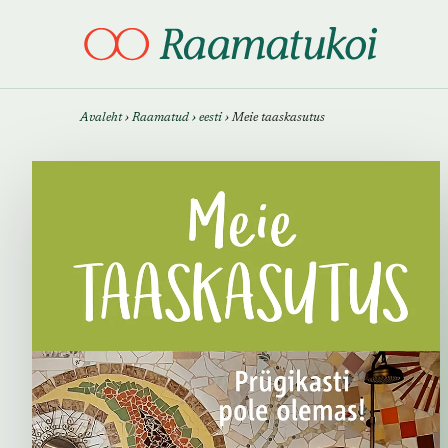
Otsi täpsemalt
Otsi täpsemalt
Avaleht
›
Raamatud
›
eesti
›
Meie taaskasutus