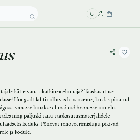
tus
tajale kätte vana «katkine» elumaja? Taaskasutuse
asse! Hoogsalt lahti rulluvas loos näeme, kuidas piiratud
kõigesse vanasse luuakse elunäinud hoonesse uut elu.
etades ning paljuski tänu taaskasutusmaterjalidele
laadseks koduks. Põnevat renoveerimislugu pikivad
ele ja kodule.