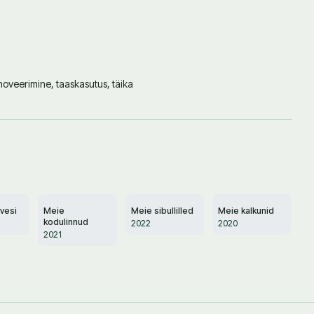
noveerimine, taaskasutus, täika
vesi
Meie
Meie sibullilled
Meie kalkunid
kodulinnud
2022
2020
2021