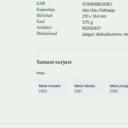
9789916820087
EAN
Aila Utsu-Püttsepp
Kujundaja
210 × 144 mm
Mõõdud
375 g
Kaal
R0293407
Artikkel
jäägid, läbikukkumine, re
Märksõnad
Samast sarjast
Meie...
Meie maaelu
Meie taluelu
Meie joogi
2023
2021
2022