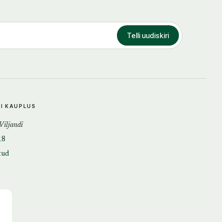
Telli uudiskiri
DI KAUPLUS
 Viljandi
18
tud