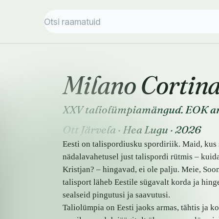
Milano Cortin
XXV taliolümpiamängud. EOK a
Ott Järvela
·
Hea Lugu
·
2026
Eesti on talispordiusku spordiriik. Maid, kus
nädalavahetusel just talispordi rütmis – kuida
Kristjan? – hingavad, ei ole palju. Meie, Soo
talisport läheb Eestile sügavalt korda ja hi
sealseid pingutusi ja saavutusi.
Taliolümpia on Eesti jaoks armas, tähtis ja