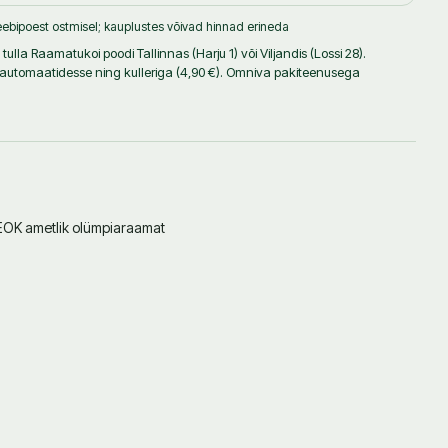
ebipoest ostmisel; kauplustes võivad hinnad erineda
ulla Raamatukoi poodi Tallinnas (Harju 1) või Viljandis (Lossi 28).
iautomaatidesse ning kulleriga (4,90 €). Omniva pakiteenusega
EOK ametlik olümpiaraamat