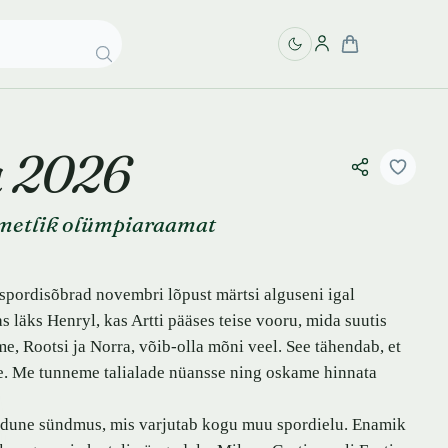
a 2026
metlik olümpiaraamat
 spordisõbrad novembri lõpust märtsi alguseni igal
s läks Henryl, kas Artti pääses teise vooru, mida suutis
me, Rootsi ja Norra, võib-olla mõni veel. See tähendab, et
nge. Me tunneme talialade nüansse ning oskame hinnata
 kodune sündmus, mis varjutab kogu muu spordielu. Enamik