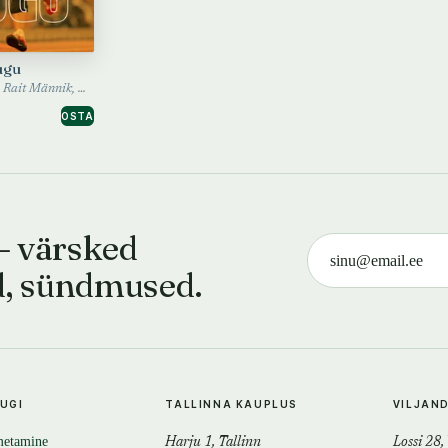
ugu
Kalle Voolaid, Rait Männik, Ott Järvela, Kaarel Antons, Johannes Vedru · 2023
OSTA
— värsked
d, sündmused.
TUGI
TALLINNA KAUPLUS
VILJAN
metamine
Harju 1, Tallinn
Lossi 28,