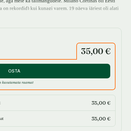
e, aga meie ka talimängudele. Milano Cortinas oli Eesti
a on rekordid) kui kunagi varem. 19 päeva järjest oli alati
päevadest ka esikümnekonkurentsis. Uhke värk!
i sportlaste ja selle taliolümpia kõige tähtsamad lood.
35,00 €
OSTA
s kasutamata raamat
35,00 €
t
35,00 €
at