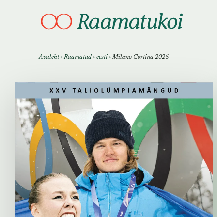
Otsi täpsemalt
Otsi täpsemalt
Avaleht
›
Raamatud
›
eesti
›
Milano Cortina 2026