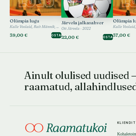
Olümpia lugu
Olümpia l
Järvela jalkasahver
Kalle Voolaid, Rait Männik, Ott Järvela, Kaarel Antons, Johannes Vedru · 2024
Ott Järvela · 2022
39,00 €
37,00 €
OSTA
22,00 €
OSTA
Ainult olulised uudised 
raamatud, allahindluse
KLIENDI
Kohaletoi