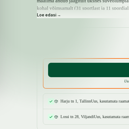
maailma andub jäägitult üksnes suveolümpial
kohal võimsamalt (31 sportlast ja 11 spordial
Loe edasi →
mõni Eesti sportlane stardis ning enamikul 
Milano Cortina olümpiaraamatus on kirjas Eest
SAADAVUS
Uu
Harju tn 1, Tallinn
Uus, kasutamata raama
Lossi tn 28, Viljandi
Uus, kasutamata raam