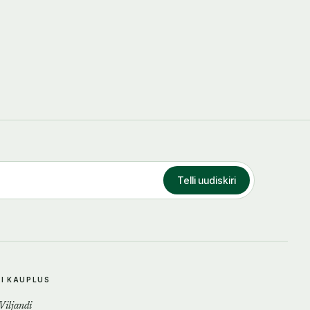
Telli uudiskiri
DI KAUPLUS
 Viljandi