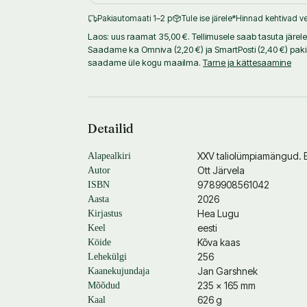
Pakiautomaati 1–2 p
Tule ise järele
*Hinnad kehtivad ve
Laos: uus raamat 35,00 €. Tellimusele saab tasuta järele t
Saadame ka Omniva (2,20 €) ja SmartPosti (2,40 €) pak
saadame üle kogu maailma.
Tarne ja kättesaamine
Detailid
XXV taliolümpiamängud. 
Alapealkiri
Ott Järvela
Autor
9789908561042
ISBN
2026
Aasta
Hea Lugu
Kirjastus
eesti
Keel
Kõva kaas
Köide
256
Lehekülgi
Jan Garshnek
Kaanekujundaja
235 × 165 mm
Mõõdud
626 g
Kaal