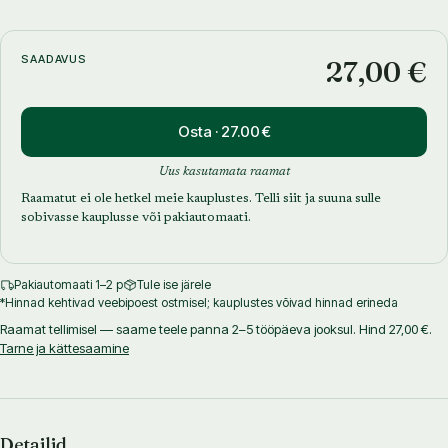
üllatavalt kreemjaid ja valgurikkaid maiuseid.
Inspiratsiooni maitsetega mängimiseks olen leidnud nii
jäätiseklassika ajatutest maitsetest kui ka tuntud magustoitude
SAADAVUS
27,00 €
maailmast. Suureks abiks oli ka mu armas vanaema, kes varustas
mind koduaiast pärit marjade ja puuviljadega ning julgustas
katsetama erinevate hooajaliste saadustega.
Osta · 27.00 €
Rõõmuga jagan oma parimaid maitseelamusi, mis sündisid soovist
luua midagi uut, huvitavat ja tervislikku. Selles rikkalikus valikus –
Uus kasutamata raamat
viiekümnes põnevas retseptis – peitub tõestus, et küllusliku
Raamatut ei ole hetkel meie kauplustes. Telli siit ja suuna sulle
maitsega jäätised saavad olla samal ajal tervislikud ja
sobivasse kauplusse või pakiautomaati.
figuurisõbralikud.
Loodan, et need retseptid toovad sinu argipäevadesse rõõmsaid
Pakiautomaati 1–2 p
Tule ise järele
maitseelamusi ning pidupäevadesse helget kergust, luues hetki,
*Hinnad kehtivad veebipoest ostmisel; kauplustes võivad hinnad erineda
mida on hea jagada nii iseenda kui ka lähedastega.
Raamat tellimisel — saame teele panna 2–5 tööpäeva jooksul. Hind 27,00 €.
Kokka rõõmuga ning muuda iga päev eriliseks ja meeldejäävaks!
Tarne ja kättesaamine
Detailid