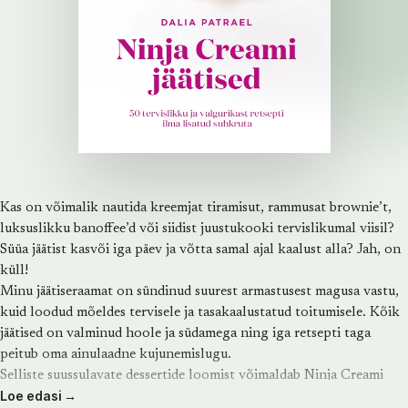
Kas on võimalik nautida kreemjat tiramisut, rammusat brownie’t,
luksuslikku banoffee’d või siidist juustukooki tervislikumal viisil?
Süüa jäätist kasvõi iga päev ja võtta samal ajal kaalust alla? Jah, on
küll!
Minu jäätiseraamat on sündinud suurest armastusest magusa vastu,
kuid loodud mõeldes tervisele ja tasakaalustatud toitumisele. Kõik
jäätised on valminud hoole ja südamega ning iga retsepti taga
peitub oma ainulaadne kujunemislugu.
Selliste suussulavate dessertide loomist võimaldab Ninja Creami
Loe edasi →
jäätisemasin, mille abil saab kodus väga lihtsa vaevaga valmistada