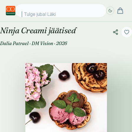
Tulge juba! Läki ko
Ninja Creami jäätised
Täpsem
Täpsem
otsing
otsing
Dalia Patrael
·
DM Vision
·
2026