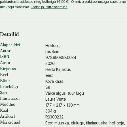
pakiautomaatidesse ning kulleriga (4,90 €). Omniva pakiteenusega saadame
üle kogu maailma.
Tarne ja kättesaamine
Detailid
Helilooja
Alapealkiri
Liis Sein
Autor
9789908980034
ISBN
2026
Aasta
Herta Kirjastus
Kirjastus
eesti
Keel
Kõva kaas
Köide
88
Lehekülgi
Väike algus, suur lugu
Sari
Laura Verte
Illustraator
177 × 217 × 130 mm
Mõõdud
394 g
Kaal
R0300232
Artikkel
Eesti muusika, elulugu, filmimuusika, helilooja,
Märksõnad