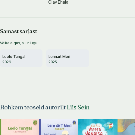
Olav Ehala
Samast sarjast
Väike algus, suur lugu
Leelo Tungal
Lennart Meri
2026
2025
Rohkem teoseid autorilt
Liis Sein