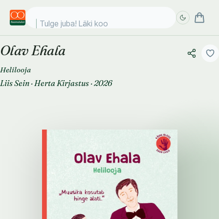
Tulge juba! Läki kooli!
Olav Ehala
Täpsem
Täpsem
otsing
otsing
Helilooja
Liis Sein
·
Herta Kirjastus
·
2026