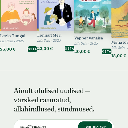
Lennart Meri
Leelo Tungal
Vapper vanaisa
Liis Sein · 2025
Mona tõ
Liis Sein · 2026
Liis Sein · 2025
22,00 €
Liis Sein ·
23,00 €
OSTA
OSTA
20,00 €
OSTA
18,00 €
Ainult olulised uudised —
värsked raamatud,
allahindlused, sündmused.
Telli uudiskiri