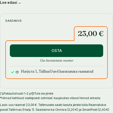
Loe edasi →
seda peategelane ise. Raamatus on lisaks eluloole ka ülevaade
loomingust, sõnaseletused, käsikirjalised tsitaadid, loovülesanded,
fotodest inspireeritud joonistused ja koomiksid. Sari toetab
mõtteviisi, et igast lapsest võib saada president, kirjanik,
SAADAVUS
tippsportlane või helilooja. Milline on sinu lugu?
23,00 €
OSTA
Uus kasutamata raamat
Harju tn 1, Tallinn
Uued kasutamata raamatud
Pakiautomaati 1–2 p
Tule ise järele
*Hinnad kehtivad veebipoest ostmisel; kauplustes võivad hinnad erineda
Laos: uus raamat 23,00 €. Tellimusele saab tasuta järele tulla Raamatukoi
poodi Tallinnas (Harju 1). Saadame ka Omniva (2,20 €) ja SmartPosti (2,40 €)