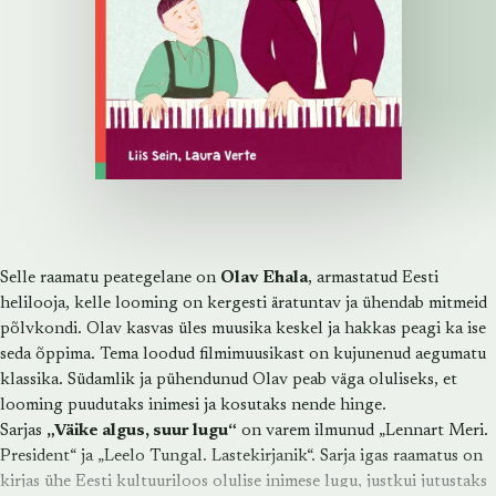
Selle raamatu peategelane on
Olav Ehala
, armastatud Eesti
helilooja, kelle looming on kergesti äratuntav ja ühendab mitmeid
põlvkondi. Olav kasvas üles muusika keskel ja hakkas peagi ka ise
seda õppima. Tema loodud filmimuusikast on kujunenud aegumatu
klassika. Südamlik ja pühendunud Olav peab väga oluliseks, et
looming puudutaks inimesi ja kosutaks nende hinge.
Sarjas
„Väike algus, suur lugu“
on varem ilmunud „
Lennart Meri
.
President“ ja „
Leelo Tungal
. Lastekirjanik“. Sarja igas raamatus on
kirjas ühe Eesti kultuuriloos olulise inimese lugu, justkui jutustaks