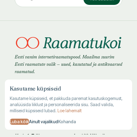
Eesti vanim internetiraamatupood. Maailma suurim
Eesti raamatute valik — uued, kasutatud ja antikvaarsed
raamatud.
Kasutame küpsiseid
Kasutame küpsiseid, et pakkuda paremat kasutuskogemust,
analüüsida liiklust ja personaliseerida sisu. Saad valida,
milliseid küpsiseid lubad.
Loe lahemalt
Luba kõik
Ainult vajalikud
Kohanda
TALLINNA KAUPLUS
VILJANDI KAUPLUS
Harju 1, Tallinn
Lossi 28, Viljandi