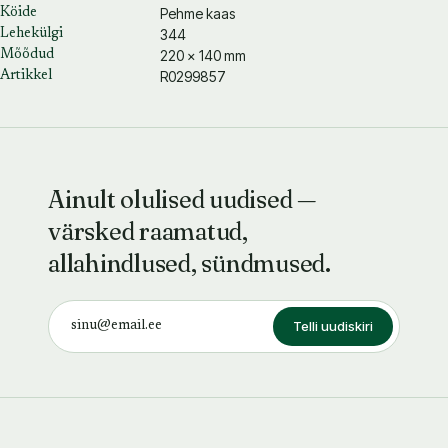
Pehme kaas
Köide
344
Lehekülgi
220 × 140 mm
Mõõdud
R0299857
Artikkel
Ainult olulised uudised —
värsked raamatud,
allahindlused, sündmused.
Telli uudiskiri