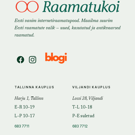
Eesti vanim internetiraamatupood. Maailma suurim
Eesti raamatute valik — uued, kasutatud ja antikvaarsed
raamatud.
TALLINNA KAUPLUS
VILJANDI KAUPLUS
Harju 1, Tallinn
Lossi 28, Viljandi
E–R 10–19
T–L 10–18
L–P 10–17
P–E suletud
683 7711
683 7712