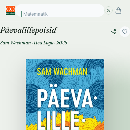
Matemaatika k
Päevalillepoisid
Täpsem
Täpsem
otsing
otsing
Sam Wachman
·
Hea Lugu
·
2026