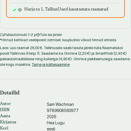
Harju tn 1, Tallinn
Uued kasutamata raamatud
Pakiautomaati 1–2 p
Tule ise järele
*Hinnad kehtivad veebipoest ostmisel; kauplustes võivad hinnad erineda
Laos: uus raamat 26,00 €. Tellimusele saab tasuta järele tulla Raamatukoi
poodi Tallinnas (Harju 1). Saadame ka Omniva (2,20 €) ja SmartPosti (2,40 €)
pakiautomaatidesse ning kulleriga (4,90 €). Omniva pakiteenusega saadame
üle kogu maailma.
Tarne ja kättesaamine
Detailid
Sam Wachman
Autor
9789908560977
ISBN
2026
Aasta
Hea Lugu
Kirjastus
eesti
Keel