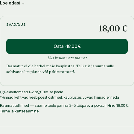
Loe edasi →
Räpina aianduskooli õpetaja
Reti Randoja-Muts
seletab lihtsas
keeles aiakujunduse kompositsiooni aluseid, mahtude, vormide,
värvuste, proportsioonide paikapanemist. Samm-sammult saab
lugeja oma tulevase peenra läbi mõelda ja lõpuks ka paberile
SAADAVUS
18,00 €
joonistada. Lõpuks tuuakse loetelu taimedest, mis sobiksid oma
kujult ja värvuselt joonistega.
Osta · 18.00 €
Uus kasutamata raamat
Raamatut ei ole hetkel meie kauplustes. Telli siit ja suuna sulle
sobivasse kauplusse või pakiautomaati.
Pakiautomaati 1–2 p
Tule ise järele
*Hinnad kehtivad veebipoest ostmisel; kauplustes võivad hinnad erineda
Raamat tellimisel — saame teele panna 2–5 tööpäeva jooksul. Hind 18,00 €.
Tarne ja kättesaamine