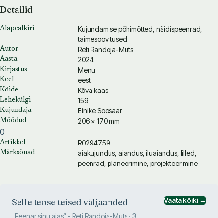
Detailid
Kujundamise põhimõtted, näidispeenrad,
Alapealkiri
taimesoovitused
Reti Randoja-Muts
Autor
2024
Aasta
Menu
Kirjastus
eesti
Keel
Kõva kaas
Köide
159
Lehekülgi
Einike Soosaar
Kujundaja
206 × 170 mm
Mõõdud
0
R0294759
Artikkel
aiakujundus, aiandus, iluaiandus, lilled,
Märksõnad
peenrad, planeerimine, projekteerimine
Vaata kõiki →
Selle teose teised väljaanded
„
Peenar sinu aias
“
- Reti Randoja-Muts
·
3