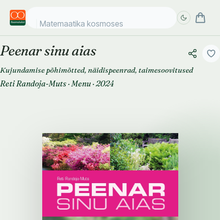
Matemaatika kosmoses 6+
Peenar sinu aias
Täpsem
Täpsem
otsing
otsing
Kujundamise põhimõtted, näidispeenrad, taimesoovitused
Reti Randoja-Muts
·
Menu
·
2024