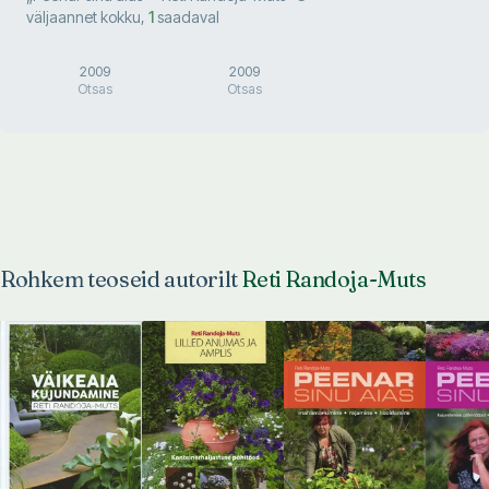
väljaannet kokku
,
1
saadaval
2009
2009
Otsas
Otsas
Rohkem teoseid autorilt
Reti Randoja-Muts