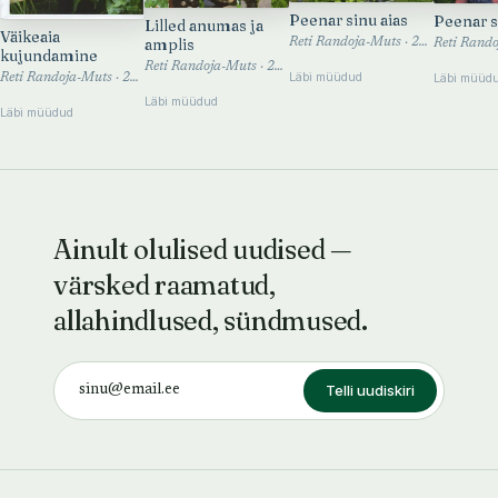
Peenar sinu aias
Peenar s
Lilled anumas ja
Väikeaia
amplis
Reti Randoja-Muts · 2009
kujundamine
Reti Randoja-Muts · 2010
Läbi müüdud
Läbi müüd
Reti Randoja-Muts · 2014
Läbi müüdud
Läbi müüdud
Ainult olulised uudised —
värsked raamatud,
allahindlused, sündmused.
Telli uudiskiri