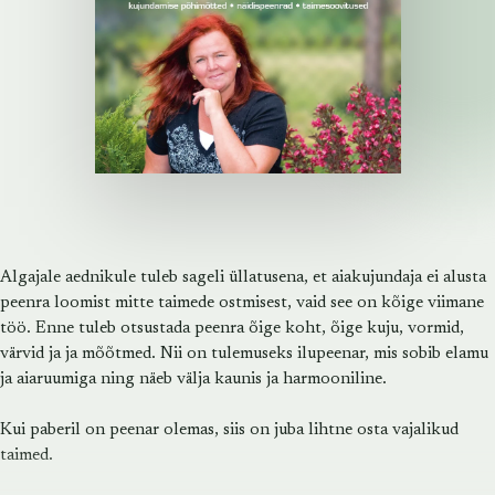
Algajale aednikule tuleb sageli üllatusena, et aiakujundaja ei alusta
peenra loomist mitte taimede ostmisest, vaid see on kõige viimane
töö. Enne tuleb otsustada peenra õige koht, õige kuju, vormid,
värvid ja ja mõõtmed. Nii on tulemuseks ilupeenar, mis sobib elamu
ja aiaruumiga ning näeb välja kaunis ja harmooniline.
Kui paberil on peenar olemas, siis on juba lihtne osta vajalikud
taimed.