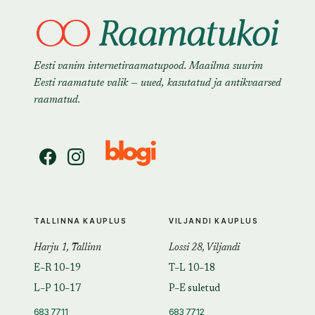
Eesti vanim internetiraamatupood. Maailma suurim
Eesti raamatute valik — uued, kasutatud ja antikvaarsed
raamatud.
TALLINNA KAUPLUS
VILJANDI KAUPLUS
Harju 1, Tallinn
Lossi 28, Viljandi
E–R 10–19
T–L 10–18
L–P 10–17
P–E suletud
683 7711
683 7712