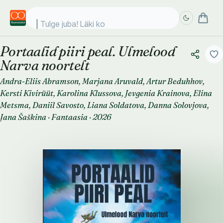
Tulge juba! Läki kooli!
Portaalid piiri peal. Ulmelood
Täpsem
Täpsem
Narva noortelt
otsing
otsing
Andra-Eliis Abramson
,
Marjana Aruvald
,
Artur Beduhhov
,
Kersti Kivirüüt
,
Karolina Klussova
,
Jevgenia Krainova
,
Elina
Metsma
,
Daniil Savosto
,
Liana Soldatova
,
Danna Solovjova
,
Jana Šaškina
·
Fantaasia
·
2026