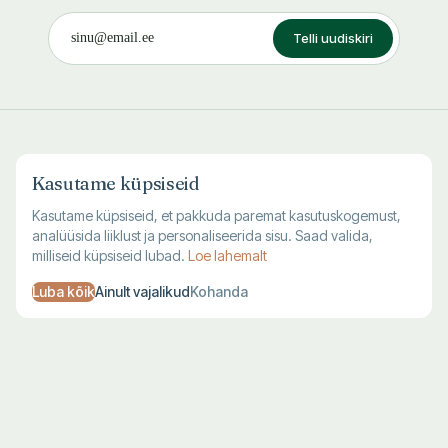
Telli uudiskiri
Kasutame küpsiseid
Kasutame küpsiseid, et pakkuda paremat kasutuskogemust,
Eesti vanim internetiraamatupood. Maailma suurim
analüüsida liiklust ja personaliseerida sisu. Saad valida,
Eesti raamatute valik — uued, kasutatud ja antikvaarsed
milliseid küpsiseid lubad.
Loe lahemalt
raamatud.
Luba kõik
Ainult vajalikud
Kohanda