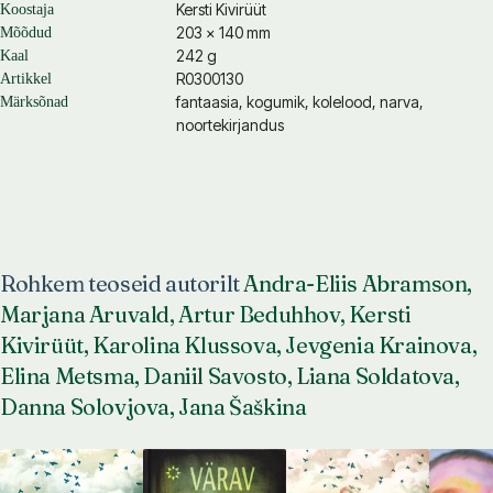
Kersti Kivirüüt
Koostaja
203 × 140 mm
Mõõdud
242 g
Kaal
R0300130
Artikkel
fantaasia, kogumik, kolelood, narva,
Märksõnad
noortekirjandus
Rohkem teoseid autorilt
Andra-Eliis Abramson,
Marjana Aruvald, Artur Beduhhov, Kersti
Kivirüüt, Karolina Klussova, Jevgenia Krainova,
Elina Metsma, Daniil Savosto, Liana Soldatova,
Danna Solovjova, Jana Šaškina