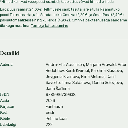
*Hinnad kehtivad veebipoest ostmisel; kauplustes võivad hinnad erineda
Laos: uus raamat 24,00 €. Tellimusele saab tasuta järele tulla Raamatukoi
poodi Tallinnas (Harju 1). Saadame ka Omniva (2,20 €) ja SmartPosti (2,40 €)
pakiautomaatidesse ning kulleriga (4,90 €). Omniva pakiteenusega saadame
üle kogu maailma.
Tarne ja kättesaamine
Detailid
Andra-Eliis Abramson
,
Marjana Aruvald
,
Artur
Autorid
Beduhhov
,
Kersti Kivirüüt
,
Karolina Klussova
,
Jevgenia Krainova
,
Elina Metsma
,
Daniil
Savosto
,
Liana Soldatova
,
Danna Solovjova
,
Jana Šaškina
9789916739938
ISBN
2026
Aasta
Fantaasia
Kirjastus
eesti
Keel
Pehme kaas
Köide
222
Lehekülgi