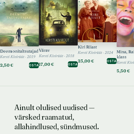
Kiri Riiast
Värav
Deemonitaltsutajad
Mina, Ra
Kersti Kivirüüt · 2024
klass
Kersti Kivirüüt · 2018
Kersti Kivirüüt · 2019
23,00 €
OSTA
Kersti Kiv
17,00 €
2,50 €
OSTA
OSTA
5,50 €
Ainult olulised uudised —
värsked raamatud,
allahindlused, sündmused.