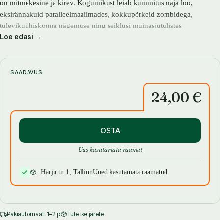
on mitmekesine ja kirev. Kogumikust leiab kummitusmaja loo,
eksirännakuid paralleelmaailmades, kokkupõrkeid zombidega,
tulevikuühiskonna nägemuse ning seiklusi muinasjutulistes
Loe edasi →
fantaasiamaailmades. Et olla loomepiinades noortega solidaarne,
kirjutas ka kursuse juhendaja koletiseloo „Kalasööt“. Inspiratsiooni
andis Katri Raigi jutustatud lugu ühest Narva mehest, kes kasutas oma
naise surnukeha silmupüügil söödana.
SAADAVUS
24,00 €
OSTA
Uus kasutamata raamat
Harju tn 1, Tallinn
Uued kasutamata raamatud
Pakiautomaati 1–2 p
Tule ise järele