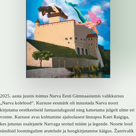
2025. aasta juunis toimus Narva Eesti Gümnaasiumis valikkursus
„Narva kolelood“. Kursuse eesmärk oli innustada Narva noori
kirjutama eestikeelseid fantaasialugusid ning katsetama julgelt ulme eri
vorme. Kursuse avas kohtumine ajaloolasest linnapea Katri Raigiga,
kes jutustas osalejatele Narvaga seotud müüte ja legende. Noorte lood
sündisid loominguliste arutelude ja hoogkirjutamise käigus. Žanrivalik