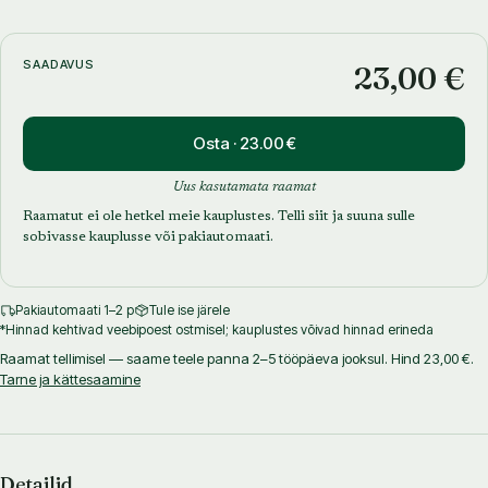
mitmekülgset rõõmu erinevates vormides.
Taimedega seotud käsitööprojektidesse kaasatud lapsed saavad juba
SAADAVUS
23,00 €
varakult aimu, kui rikkalik on taimemaailm.
Osta · 23.00 €
Uus kasutamata raamat
Raamatut ei ole hetkel meie kauplustes. Telli siit ja suuna sulle
sobivasse kauplusse või pakiautomaati.
Pakiautomaati 1–2 p
Tule ise järele
*Hinnad kehtivad veebipoest ostmisel; kauplustes võivad hinnad erineda
Raamat tellimisel — saame teele panna 2–5 tööpäeva jooksul. Hind 23,00 €.
Tarne ja kättesaamine
Detailid