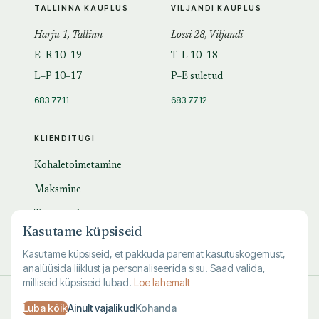
TALLINNA KAUPLUS
VILJANDI KAUPLUS
Harju 1, Tallinn
Lossi 28, Viljandi
E–R 10–19
T–L 10–18
L–P 10–17
P–E suletud
683 7711
683 7712
KLIENDITUGI
Kohaletoimetamine
Maksmine
Tagastamine
Kasutame küpsiseid
KKK
Kasutame küpsiseid, et pakkuda paremat kasutuskogemust,
analüüsida liiklust ja personaliseerida sisu. Saad valida,
milliseid küpsiseid lubad.
Loe lahemalt
© 1995–
2026
Kuutõrvaja OÜ · reg. 10463994
Luba kõik
Ainult vajalikud
Kohanda
·
·
·
Kasutustingimused
Privaatsus
Andmete kustutamine
Küpsised