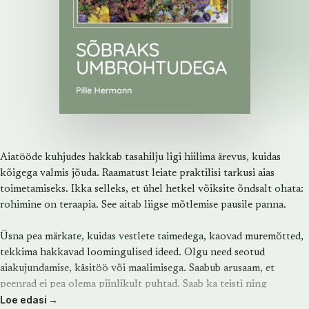
Aiatööde kuhjudes hakkab tasahilju ligi hiilima ärevus, kuidas
kõigega valmis jõuda. Raamatust leiate praktilisi tarkusi aias
toimetamiseks. Ikka selleks, et ühel hetkel võiksite õndsalt ohata:
rohimine on teraapia. See aitab liigse mõtlemise pausile panna.
Üsna pea märkate, kuidas vestlete taimedega, kaovad muremõtted,
tekkima hakkavad loomingulised ideed. Olgu need seotud
aiakujundamise, käsitöö või maalimisega. Saabub arusaam, et
peenrad ei pea olema piinlikult puhtad. Saab ka teisti ning
Loe edasi →
looduslikud taimed, sageli tuntud kui umbrohud, pakuvad