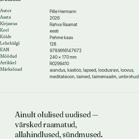
Pille Hermann
Autor
2026
Aasta
Rahva Raamat
Kirjastus
eesti
Keel
Pehme kaas
Köide
128
Lehekülgi
9789916147672
EAN
240 × 170 mm
Mõõdud
R0299410
Artikkel
aiandus, käsitöö, lapsed, loodusravi, loovus,
Märksõnad
meditatsioon, taimed, taimemaailm, umbrohud
Ainult olulised uudised —
värsked raamatud,
allahindlused, sündmused.