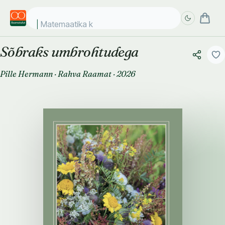
Matemaatika kos
Sõbraks umbrohtudega
Täpsem
Täpsem
otsing
otsing
Pille Hermann
·
Rahva Raamat
·
2026