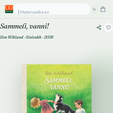
Matemaatika kosmo
Sammeli, vanni!
Täpsem
Täpsem
otsing
otsing
Ilon Wikland
·
Sinisukk
·
2026