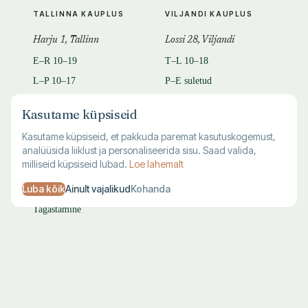
TALLINNA KAUPLUS
VILJANDI KAUPLUS
Harju 1, Tallinn
Lossi 28, Viljandi
E–R 10–19
T–L 10–18
L–P 10–17
P–E suletud
683 7711
683 7712
Kasutame küpsiseid
Kasutame küpsiseid, et pakkuda paremat kasutuskogemust,
KLIENDITUGI
analüüsida liiklust ja personaliseerida sisu. Saad valida,
milliseid küpsiseid lubad.
Loe lahemalt
Kohaletoimetamine
Maksmine
Luba kõik
Ainult vajalikud
Kohanda
Tagastamine
KKK
© 1995–
2026
Kuutõrvaja OÜ · reg. 10463994
·
·
·
Kasutustingimused
Privaatsus
Andmete kustutamine
Küpsised