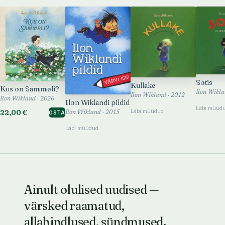
Sotis
Kullake
Kus on Sammeli?
Ilon Wikla
Ilon Wikland · 2012
Ilon Wikland · 2026
Ilon Wiklandi pildid
Läbi müüd
Läbi müüdud
22,00 €
Ilon Wikland · 2015
OSTA
Läbi müüdud
Ainult olulised uudised —
värsked raamatud,
allahindlused, sündmused.