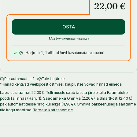
22,00 €
OSTA
Uus kasutamata raamat
Harju tn 1, Tallinn
Uued kasutamata raamatud
Pakiautomaati 1–2 p
Tule ise järele
*Hinnad kehtivad veebipoest ostmisel; kauplustes võivad hinnad erineda
Laos: uus raamat 22,00 €. Tellimusele saab tasuta järele tulla Raamatukoi
poodi Tallinnas (Harju 1). Saadame ka Omniva (2,20 €) ja SmartPosti (2,40 €)
pakiautomaatidesse ning kulleriga (4,90 €). Omniva pakiteenusega saadame
üle kogu maailma.
Tarne ja kättesaamine