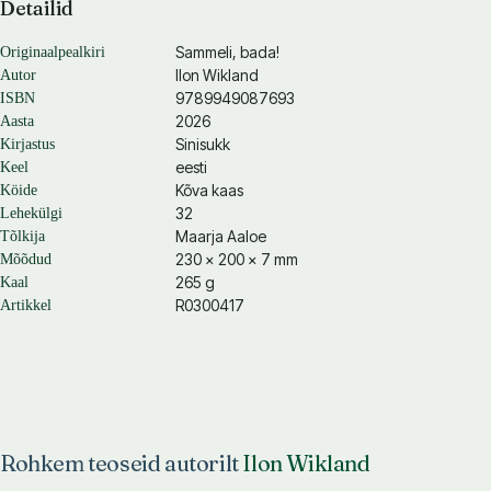
Detailid
Sammeli, bada!
Originaalpealkiri
Ilon Wikland
Autor
9789949087693
ISBN
2026
Aasta
Sinisukk
Kirjastus
eesti
Keel
Kõva kaas
Köide
32
Lehekülgi
Maarja Aaloe
Tõlkija
230 × 200 × 7 mm
Mõõdud
265 g
Kaal
R0300417
Artikkel
Rohkem teoseid autorilt
Ilon Wikland