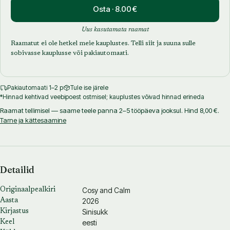
Osta · 8.00 €
Uus kasutamata raamat
Raamatut ei ole hetkel meie kauplustes. Telli siit ja suuna sulle
sobivasse kauplusse või pakiautomaati.
Pakiautomaati 1–2 p
Tule ise järele
*Hinnad kehtivad veebipoest ostmisel; kauplustes võivad hinnad erineda
Raamat tellimisel — saame teele panna 2–5 tööpäeva jooksul. Hind 8,00 €.
Tarne ja kättesaamine
Detailid
Cosy and Calm
Originaalpealkiri
2026
Aasta
Sinisukk
Kirjastus
eesti
Keel