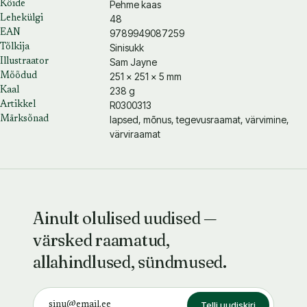
Pehme kaas
Köide
48
Lehekülgi
9789949087259
EAN
Sinisukk
Tõlkija
Sam Jayne
Illustraator
251 × 251 × 5 mm
Mõõdud
238 g
Kaal
R0300313
Artikkel
lapsed, mõnus, tegevusraamat, värvimine,
Märksõnad
värviraamat
Ainult olulised uudised —
värsked raamatud,
allahindlused, sündmused.
Telli uudiskiri