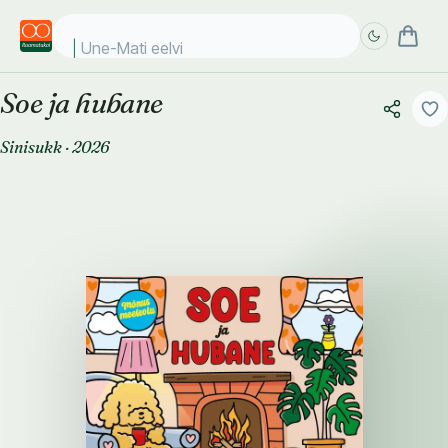
Une-Mati eelviim
Soe ja hubane
Täpsem
Täpsem
otsing
otsing
Sinisukk
·
2026