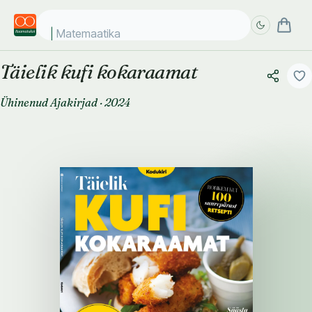
Matemaatika ko
Täielik kufi kokaraamat
Täpsem
Täpsem
otsing
otsing
Ühinenud Ajakirjad
·
2024