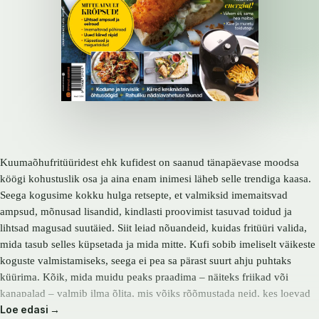
Kuumaõhufritüüridest ehk kufidest on saanud tänapäevase moodsa
köögi kohustuslik osa ja aina enam inimesi läheb selle trendiga kaasa.
Seega kogusime kokku hulga retsepte, et valmiksid imemaitsvad
ampsud, mõnusad lisandid, kindlasti proovimist tasuvad toidud ja
lihtsad magusad suutäied. Siit leiad nõuandeid, kuidas fritüüri valida,
mida tasub selles küpsetada ja mida mitte. Kufi sobib imeliselt väikeste
koguste valmistamiseks, seega ei pea sa pärast suurt ahju puhtaks
küürima. Kõik, mida muidu peaks praadima – näiteks friikad või
kanapalad – valmib ilma õlita, mis võiks rõõmustada neid, kes loevad
Loe edasi →
kaloreid.