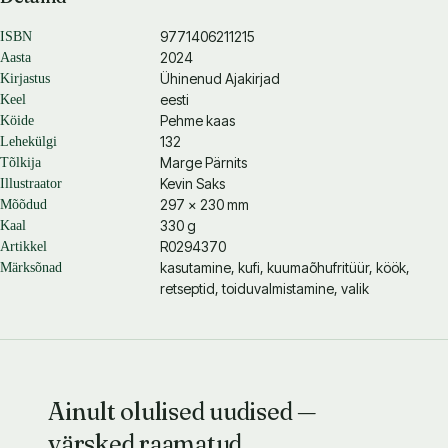
Ükskõik kui armas on ka olnud kodune mikrolaineahi – kufi suudab
9771406211215
ISBN
quiche’i või pitsalõigu soojendades muuta krõbedaks ning sellega jääb
2024
Aasta
mikrolaineahi küll hätta.
Ühinenud Ajakirjad
Kirjastus
eesti
Keel
Kufist saab sinu abimees nii lihtsate toitude kui ka keerukamate
Pehme kaas
Köide
sufleede valmistamise juures. Lisaks on kõik nii lihtne, et lapsedki
132
Lehekülgi
saavad kaasa lüüa ja see on juba puhas boonus!
Marge Pärnits
Tõlkija
Kevin Saks
Illustraator
297 × 230 mm
Mõõdud
330 g
Kaal
R0294370
Artikkel
kasutamine, kufi, kuumaõhufritüür, köök,
Märksõnad
retseptid, toiduvalmistamine, valik
Ainult olulised uudised —
värsked raamatud,