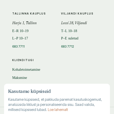
TALLINNA KAUPLUS
VILJANDI KAUPLUS
Harju 1, Tallinn
Lossi 28, Viljandi
E–R 10–19
T–L 10–18
L–P 10–17
P–E suletud
683 7711
683 7712
KLIENDITUGI
Kohaletoimetamine
Maksmine
Tagastamine
Kasutame küpsiseid
KKK
Kasutame küpsiseid, et pakkuda paremat kasutuskogemust,
analüüsida liiklust ja personaliseerida sisu. Saad valida,
milliseid küpsiseid lubad.
Loe lahemalt