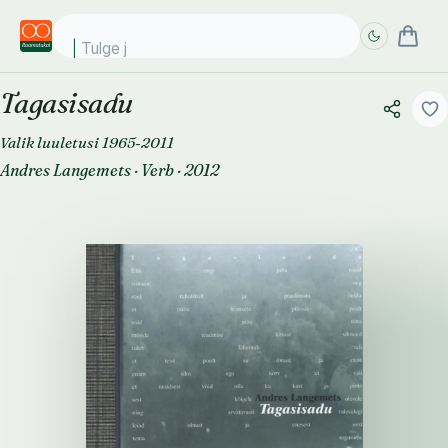
Tulge juba
Tagasisadu
Täpsem
Täpsem
otsing
otsing
Valik luuletusi 1965-2011
Andres Langemets
·
Verb
·
2012