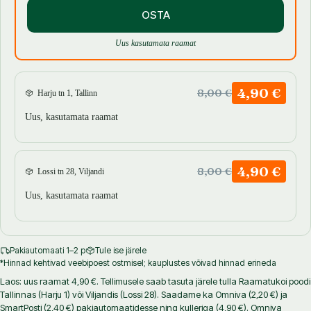
OSTA
Uus kasutamata raamat
4,90 €
8,00 €
Harju tn 1, Tallinn
Uus, kasutamata raamat
4,90 €
8,00 €
Lossi tn 28, Viljandi
Uus, kasutamata raamat
Pakiautomaati 1–2 p
Tule ise järele
*Hinnad kehtivad veebipoest ostmisel; kauplustes võivad hinnad erineda
Laos: uus raamat 4,90 €. Tellimusele saab tasuta järele tulla Raamatukoi poodi
Tallinnas (Harju 1) või Viljandis (Lossi 28). Saadame ka Omniva (2,20 €) ja
SmartPosti (2,40 €) pakiautomaatidesse ning kulleriga (4,90 €). Omniva