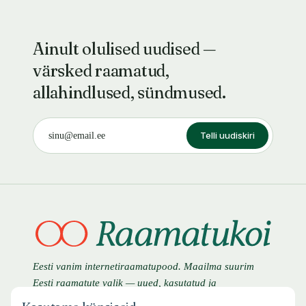
Ainult olulised uudised —
värsked raamatud,
allahindlused, sündmused.
Telli uudiskiri
Eesti vanim internetiraamatupood. Maailma suurim
Eesti raamatute valik — uued, kasutatud ja
antikvaarsed raamatud.