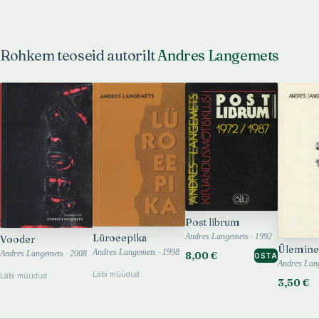
Rohkem teoseid autorilt
Andres Langemets
Post librum
Lüroeepika
Andres Langemets · 1992
Vooder
Ülemine
Andres Langemets · 1998
Andres Langemets · 2008
8,00 €
OSTA
Andres Lan
Läbi müüdud
Läbi müüdud
3,50 €