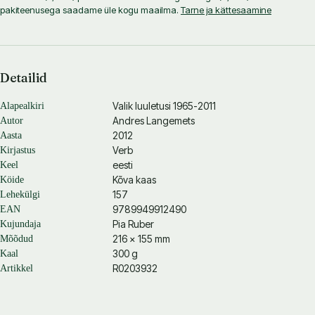
pakiteenusega saadame üle kogu maailma.
Tarne ja kättesaamine
Detailid
Valik luuletusi 1965-2011
Alapealkiri
Andres Langemets
Autor
2012
Aasta
Verb
Kirjastus
eesti
Keel
Kõva kaas
Köide
157
Lehekülgi
9789949912490
EAN
Pia Ruber
Kujundaja
216 × 155 mm
Mõõdud
300 g
Kaal
R0203932
Artikkel