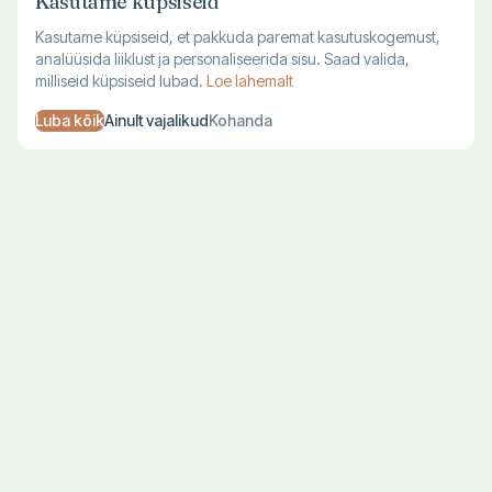
Kasutame küpsiseid
Kasutame küpsiseid, et pakkuda paremat kasutuskogemust,
analüüsida liiklust ja personaliseerida sisu. Saad valida,
milliseid küpsiseid lubad.
Loe lahemalt
Luba kõik
Ainult vajalikud
Kohanda
TALLINNA KAUPLUS
VILJANDI KAUPLUS
Harju 1, Tallinn
Lossi 28, Viljandi
E–R 10–19
T–L 10–18
L–P 10–17
P–E suletud
683 7711
683 7712
KLIENDITUGI
Kohaletoimetamine
Maksmine
Tagastamine