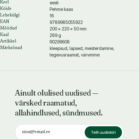
eesti
Keel
Pehme kaas
Köide
16
Lehekülgi
9789985055922
EAN
200 × 220 × 50 mm
Mõõdud
289 g
Kaal
R0299608
Artikkel
kleepsud, lapsed, meisterdamine,
Märksõnad
tegevusraamat, värvimine
Ainult olulised uudised —
värsked raamatud,
allahindlused, sündmused.
Telli uudiskiri