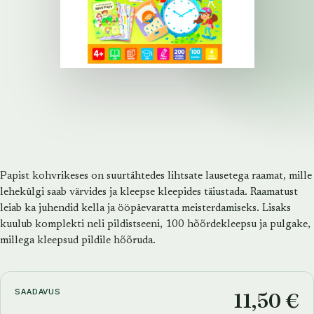
Papist kohvrikeses on suurtähtedes lihtsate lausetega raamat, mille
lehekülgi saab värvides ja kleepse kleepides täiustada. Raamatust
leiab ka juhendid kella ja ööpäevaratta meisterdamiseks. Lisaks
kuulub komplekti neli pildistseeni, 100 hõõrdekleepsu ja pulgake,
millega kleepsud pildile hõõruda.
SAADAVUS
11,50 €