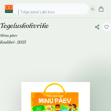
Tulge juba! Läki kooli
Tegeluskohvrike
Täpsem
Täpsem
otsing
otsing
Minu päev
Koolibri
·
2025