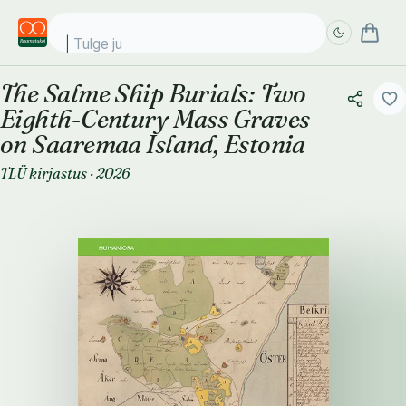
Tulge juba!
The Salme Ship Burials: Two
Täpsem
Täpsem
Eighth-Century Mass Graves
otsing
otsing
on Saaremaa Island, Estonia
TLÜ kirjastus
·
2026