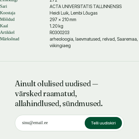
iseloomu ning rõhutab, et leiukoht on jätkuvalt oluline allikas
ACTA UNIVERSITATIS TALLINNENSIS
Sari
eelviikingiaja ja varase viikingiaja ühiskondade, sõjapidamise ja
Heidi Luik
,
Lembi Lõugas
Koostaja
matusekommete mõistmiseks.
297 × 210 mm
Mõõdud
Koostajad Lembi Lõugas ja Heidi Luik.
1.20 kg
Kaal
R0300203
Artikkel
arheoloogia, laevmatused, relvad, Saaremaa,
Märksõnad
viikingiaeg
Ainult olulised uudised —
värsked raamatud,
allahindlused, sündmused.
Telli uudiskiri