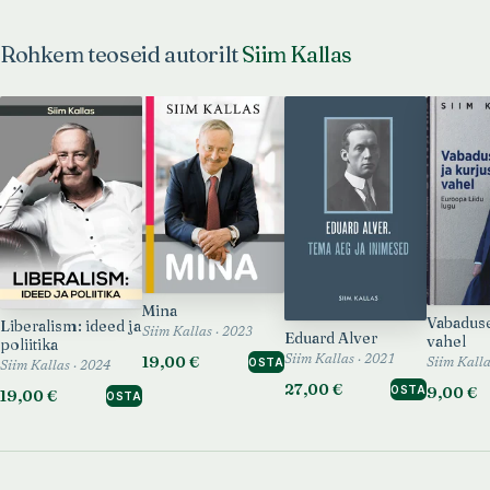
Rohkem teoseid autorilt
Siim Kallas
Mina
Vabaduse
Liberalism: ideed ja
Siim Kallas · 2023
Eduard Alver
vahel
poliitika
19,00 €
Siim Kallas · 2021
OSTA
Siim Kalla
Siim Kallas · 2024
27,00 €
9,00 €
OSTA
19,00 €
OSTA