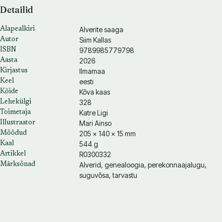
Detailid
Alverite saaga
Alapealkiri
Siim Kallas
Autor
9789985779798
ISBN
2026
Aasta
Ilmamaa
Kirjastus
eesti
Keel
Kõva kaas
Köide
328
Lehekülgi
Katre Ligi
Toimetaja
Mari Ainso
Illustraator
205 × 140 × 15 mm
Mõõdud
544 g
Kaal
R0300332
Artikkel
Alverid, genealoogia, perekonnaajalugu,
Märksõnad
suguvõsa, tarvastu