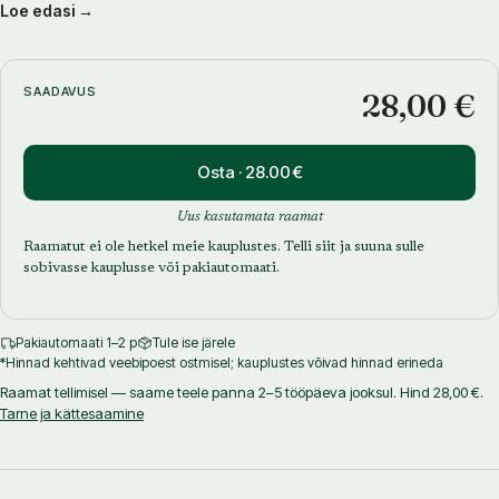
Loe edasi →
kunsti ja kirjandusse, poliitikasse ja tööstusesse. See on kolmsada
aastat vana kogum inimesi, millel on hoomatav identiteet ja panus
ajaloos. Nõnda on suguvõsa mitte ainult geneetiline, vaid ka
sotsiaalne, kultuuriline ja ajalooline nähtus. Hõimlaste kaudu on
SAADAVUS
28,00 €
perekonnanimed muutunud, kuid sellesse kuuluvad Printsmannid,
Laasid, Ripsid, Madisted, Õmblused, Kallased ja paljud teised.
Osta · 28.00 €
Uus kasutamata raamat
Raamatut ei ole hetkel meie kauplustes. Telli siit ja suuna sulle
sobivasse kauplusse või pakiautomaati.
Pakiautomaati 1–2 p
Tule ise järele
*Hinnad kehtivad veebipoest ostmisel; kauplustes võivad hinnad erineda
Raamat tellimisel — saame teele panna 2–5 tööpäeva jooksul. Hind 28,00 €.
Tarne ja kättesaamine