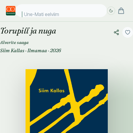
Une-Mati eelviimase
Torupill ja nuga
Täpsem
Täpsem
otsing
otsing
Alverite saaga
Siim Kallas
·
Ilmamaa
·
2026