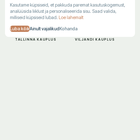
Kasutame küpsiseid, et pakkuda paremat kasutuskogemust,
analüüsida liiklust ja personaliseerida sisu. Saad valida,
milliseid küpsiseid lubad.
Loe lahemalt
Luba kõik
Ainult vajalikud
Kohanda
TALLINNA KAUPLUS
VILJANDI KAUPLUS
Harju 1, Tallinn
Lossi 28, Viljandi
E–R 10–19
T–L 10–18
L–P 10–17
P–E suletud
683 7711
683 7712
KLIENDITUGI
Kohaletoimetamine
Maksmine
Tagastamine