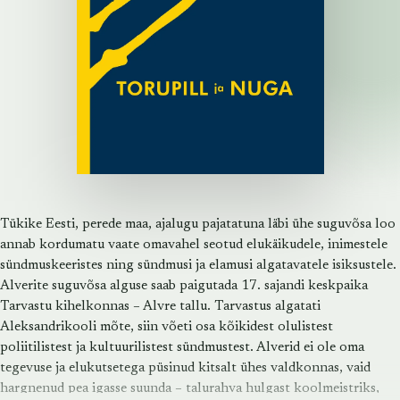
Tükike Eesti, perede maa, ajalugu pajatatuna läbi ühe suguvõsa loo
annab kordumatu vaate omavahel seotud elukäikudele, inimestele
sündmuskeeristes ning sündmusi ja elamusi algatavatele isiksustele.
Alverite suguvõsa alguse saab paigutada 17. sajandi keskpaika
Tarvastu kihelkonnas – Alvre tallu. Tarvastus algatati
Aleksandrikooli mõte, siin võeti osa kõikidest olulistest
poliitilistest ja kultuurilistest sündmustest. Alverid ei ole oma
tegevuse ja elukutsetega püsinud kitsalt ühes valdkonnas, vaid
hargnenud pea igasse suunda – talurahva hulgast koolmeistriks,