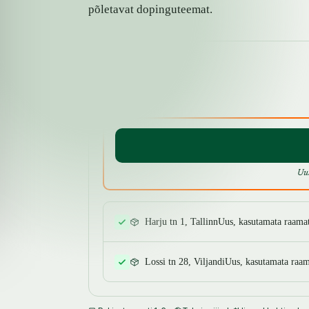
põletavat dopinguteemat.
SAADAVUS
Uu
Harju tn 1, Tallinn
Uus, kasutamata raama
Lossi tn 28, Viljandi
Uus, kasutamata raam