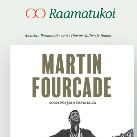
Otsi täpsemalt
Otsi täpsemalt
Avaleht
›
Raamatud
›
eesti
›
Unistus kullast ja lumest