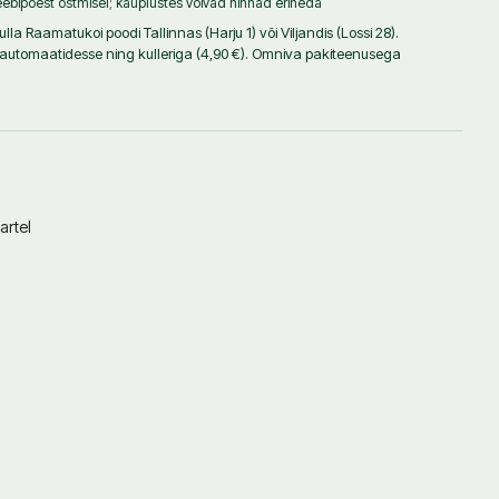
ebipoest ostmisel; kauplustes võivad hinnad erineda
lla Raamatukoi poodi Tallinnas (Harju 1) või Viljandis (Lossi 28).
iautomaatidesse ning kulleriga (4,90 €). Omniva pakiteenusega
artel