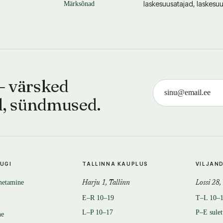
laskesuusatajad, laskesuu
Märksõnad
— värsked
d, sündmused.
TUGI
TALLINNA KAUPLUS
VILJAN
metamine
Harju 1, Tallinn
Lossi 28,
E–R 10–19
T–L 10–
L–P 10–17
P–E sule
ne