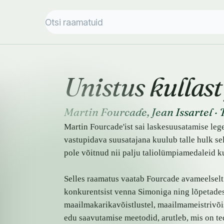
Unistus kullast
Martin Fourcade
,
Jean Issartel
·
Martin Fourcade
'ist sai laskesuusatamise leg
vastupidava suusatajana kuulub talle hulk se
pole võitnud nii palju taliolümpiamedaleid k
Selles raamatus vaatab Fourcade avameelselt t
konkurentsist venna Simoniga ning lõpetades
maailmakarikavõistlustel, maailmameistrivõi
edu saavutamise meetodid, arutleb, mis on te