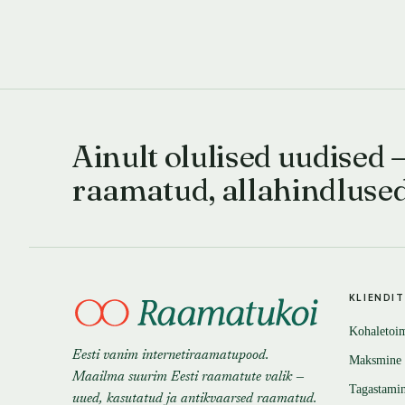
Ainult olulised uudised 
raamatud, allahindluse
KLIENDI
Kohaletoi
Eesti vanim internetiraamatupood.
Maksmine
Maailma suurim Eesti raamatute valik —
Tagastami
uued, kasutatud ja antikvaarsed raamatud.