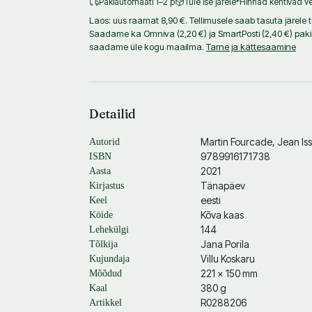
Pakiautomaati 1–2 p
Tule ise järele
*Hinnad kehtivad ve
Laos: uus raamat 8,90 €. Tellimusele saab tasuta järele tu
Saadame ka Omniva (2,20 €) ja SmartPosti (2,40 €) pak
saadame üle kogu maailma.
Tarne ja kättesaamine
Detailid
Martin Fourcade
,
Jean Iss
Autorid
9789916171738
ISBN
2021
Aasta
Tänapäev
Kirjastus
eesti
Keel
Kõva kaas
Köide
144
Lehekülgi
Jana Porila
Tõlkija
Villu Koskaru
Kujundaja
221 × 150 mm
Mõõdud
380 g
Kaal
R0288206
Artikkel