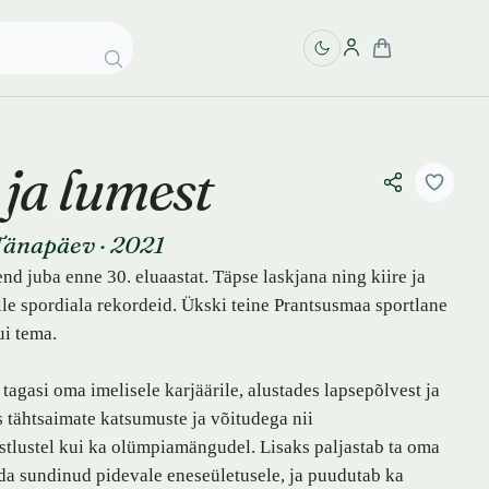
 ja lumest
Tänapäev
·
2021
end juba enne 30. eluaastat. Täpse laskjana ning kiire ja
lle spordiala rekordeid. Ükski teine Prantsusmaa sportlane
ui tema.
agasi oma imelisele karjäärile, alustades lapsepõlvest ja
 tähtsaimate katsumuste ja võitudega nii
stlustel kui ka olümpiamängudel. Lisaks paljastab ta oma
da sundinud pidevale eneseületusele, ja puudutab ka