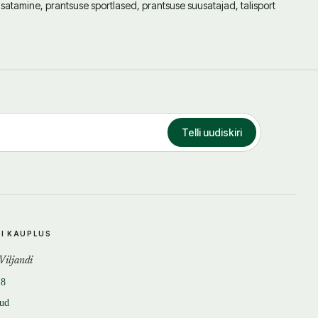
satamine, prantsuse sportlased, prantsuse suusatajad, talisport
Telli uudiskiri
DI KAUPLUS
 Viljandi
18
tud