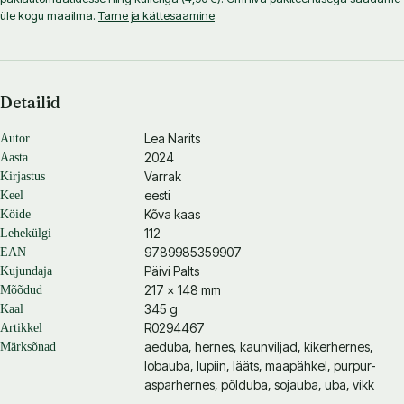
üle kogu maailma.
Tarne ja kättesaamine
Detailid
Lea Narits
Autor
2024
Aasta
Varrak
Kirjastus
eesti
Keel
Kõva kaas
Köide
112
Lehekülgi
9789985359907
EAN
Päivi Palts
Kujundaja
217 × 148 mm
Mõõdud
345 g
Kaal
R0294467
Artikkel
aeduba, hernes, kaunviljad, kikerhernes,
Märksõnad
lobauba, lupiin, lääts, maapähkel, purpur-
asparhernes, põlduba, sojauba, uba, vikk