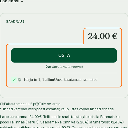
Loe edasi →
Raamatu autor
Lea Narits
on lõpetanud Eesti Põllumajanduse
Akadeemia (Eesti Maaülikool) ning töötab Eesti Taimekasvatuse
Instituudis juba üle 25 aasta sordiaretaja ning teadurina. Tema töö
põhisisuks on kaunviljade ja õlikultuuride sordiaretus ning
SAADAVUS
agrotehnikateemalised teadusuuringud.
24,00 €
OSTA
Uus kasutamata raamat
Harju tn 1, Tallinn
Uued kasutamata raamatud
Pakiautomaati 1–2 p
Tule ise järele
*Hinnad kehtivad veebipoest ostmisel; kauplustes võivad hinnad erineda
Laos: uus raamat 24,00 €. Tellimusele saab tasuta järele tulla Raamatukoi
poodi Tallinnas (Harju 1). Saadame ka Omniva (2,20 €) ja SmartPosti (2,40 €)
pakiautomaatidesse ning kulleriga (4,90 €). Omniva pakiteenusega saadame