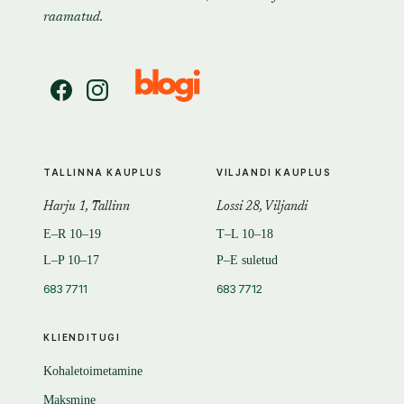
raamatud.
TALLINNA KAUPLUS
VILJANDI KAUPLUS
Harju 1, Tallinn
Lossi 28, Viljandi
E–R 10–19
T–L 10–18
L–P 10–17
P–E suletud
683 7711
683 7712
KLIENDITUGI
Kohaletoimetamine
Maksmine