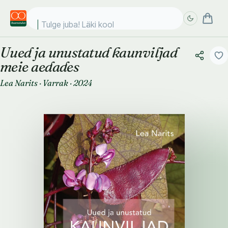
Tulge juba! Läki kooli!
Uued ja unustatud kaunviljad
Täpsem
Täpsem
meie aedades
otsing
otsing
Lea Narits
·
Varrak
·
2024