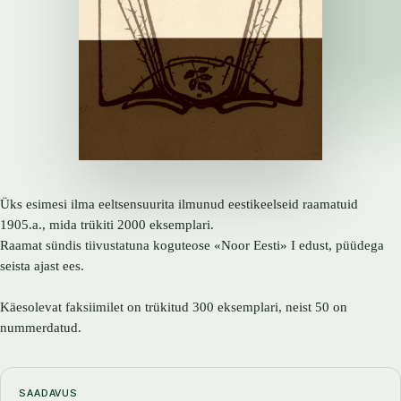
Üks esimesi ilma eeltsensuurita ilmunud eestikeelseid raamatuid
1905.a., mida trükiti 2000 eksemplari.
Raamat sündis tiivustatuna koguteose «Noor Eesti» I edust, püüdega
seista ajast ees.
Käesolevat faksiimilet on trükitud 300 eksemplari, neist 50 on
nummerdatud.
SAADAVUS