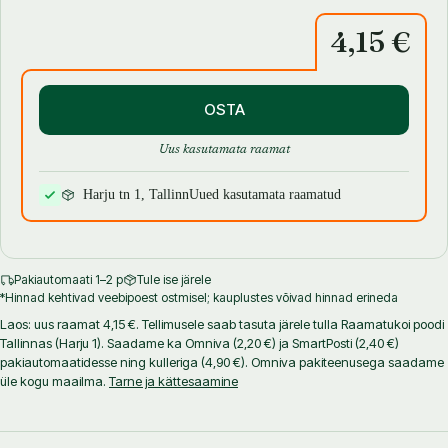
4,15 €
OSTA
Uus kasutamata raamat
Harju tn 1, Tallinn
Uued kasutamata raamatud
Pakiautomaati 1–2 p
Tule ise järele
*Hinnad kehtivad veebipoest ostmisel; kauplustes võivad hinnad erineda
Laos: uus raamat 4,15 €. Tellimusele saab tasuta järele tulla Raamatukoi poodi
Tallinnas (Harju 1). Saadame ka Omniva (2,20 €) ja SmartPosti (2,40 €)
pakiautomaatidesse ning kulleriga (4,90 €). Omniva pakiteenusega saadame
üle kogu maailma.
Tarne ja kättesaamine