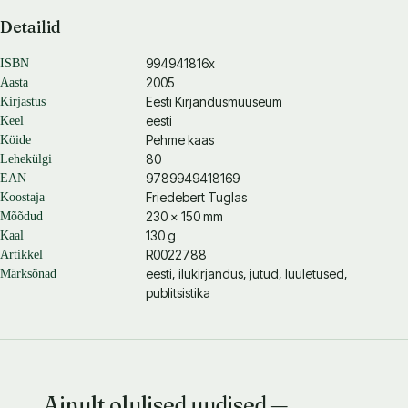
Detailid
994941816x
ISBN
2005
Aasta
Eesti Kirjandusmuuseum
Kirjastus
eesti
Keel
Pehme kaas
Köide
80
Lehekülgi
9789949418169
EAN
Friedebert Tuglas
Koostaja
230 × 150 mm
Mõõdud
130 g
Kaal
R0022788
Artikkel
eesti, ilukirjandus, jutud, luuletused,
Märksõnad
publitsistika
Ainult olulised uudised —