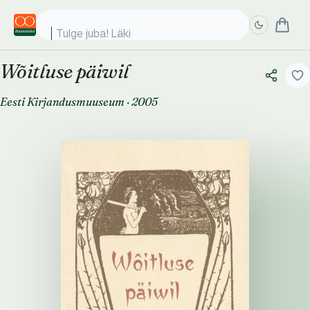
Tulge juba! Läki koo
Wõitluse päiwil
Täpsem
Täpsem
otsing
otsing
Eesti Kirjandusmuuseum
·
2005