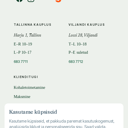
TALLINNA KAUPLUS
VILJANDI KAUPLUS
Harju 1, Tallinn
Lossi 28, Viljandi
E–R 10–19
T–L 10–18
L–P 10–17
P–E suletud
683 7711
683 7712
KLIENDITUGI
Kohaletoimetamine
Maksmine
Tagastamine
Kasutame küpsiseid
KKK
Kasutame küpsiseid, et pakkuda paremat kasutuskogemust,
analüüsida liiklust ja personaliseerida sisu. Saad valida,