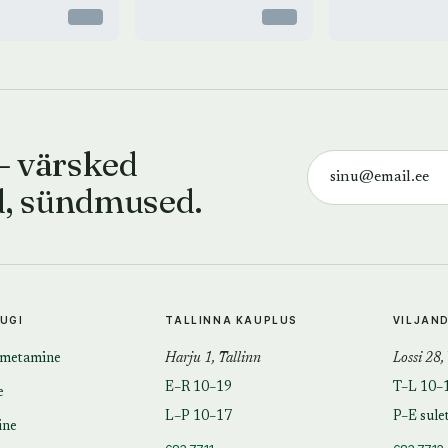
Otsas
Otsas
— värsked
d, sündmused.
TUGI
TALLINNA KAUPLUS
VILJAN
imetamine
Harju 1, Tallinn
Lossi 28,
E–R 10–19
T–L 10–
e
L–P 10–17
P–E sule
ine