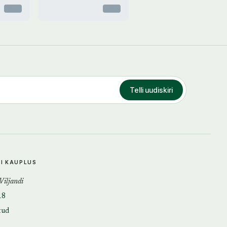
Otsas
Otsas
Telli uudiskiri
DI KAUPLUS
 Viljandi
18
tud