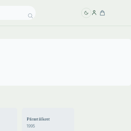
Pärast äikest
1995