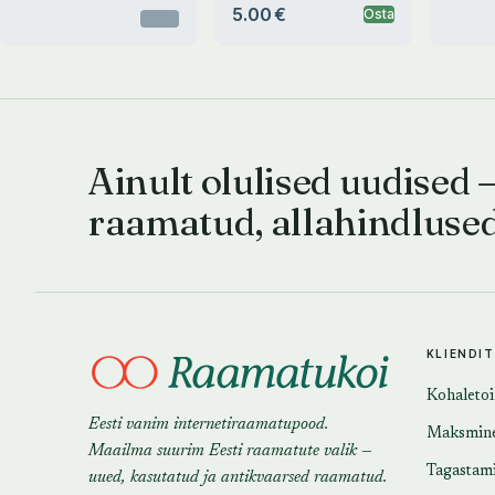
5.00 €
Osta
Otsas
Ainult olulised uudised 
raamatud, allahindluse
KLIENDI
Kohaleto
Eesti vanim internetiraamatupood.
Maksmin
Maailma suurim Eesti raamatute valik —
Tagastam
uued, kasutatud ja antikvaarsed raamatud.