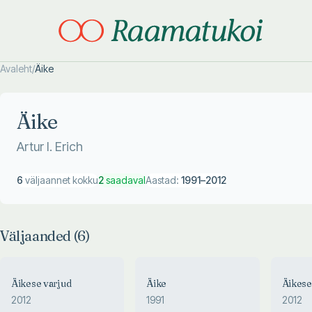
Avaleht
/
Äike
Otsi täpsemalt
Otsi täpsemalt
Äike
Artur I. Erich
6
väljaannet kokku
2
saadaval
Aastad:
1991
–
2012
Väljaanded (
6
)
Äikese varjud
Äike
Äikese
2012
1991
2012