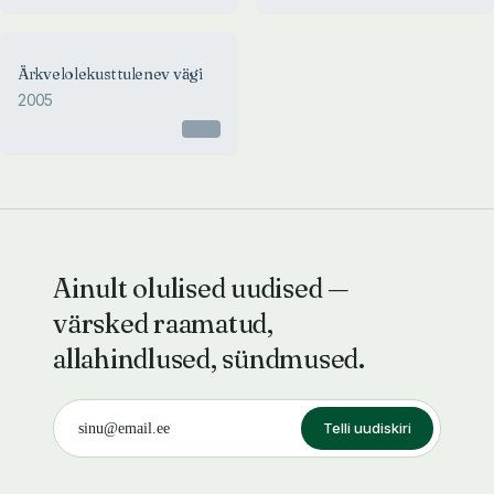
Ärkvelolekust tulenev vägi
2005
Otsas
Ainult olulised uudised —
värsked raamatud,
allahindlused, sündmused.
Telli uudiskiri