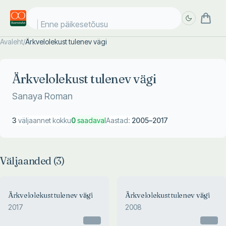
Enne päikesetõusu
Avaleht
/
Ärkvelolekust tulenev vägi
Täpsem
Täpsem
otsing
otsing
Ärkvelolekust tulenev vägi
Sanaya Roman
3
väljaannet kokku
0
saadaval
Aastad:
2005
–
2017
Väljaanded (
3
)
Ärkvelolekust tulenev vägi
Ärkvelolekust tulenev vägi
2017
2008
Otsas
Otsas