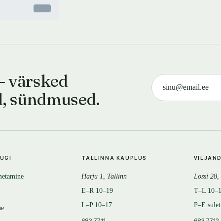
Otsas
— värsked
d, sündmused.
TUGI
TALLINNA KAUPLUS
VILJAN
metamine
Harju 1, Tallinn
Lossi 28,
E–R 10–19
T–L 10–
L–P 10–17
P–E sule
ne
683 7711
683 7712