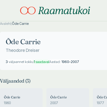
Avaleht
/
Õde Carrie
Otsi täpsemalt
Otsi täpsemalt
Õde Carrie
Theodore Dreiser
3
väljaannet kokku
1
saadaval
Aastad:
1960
–
2007
Väljaanded (
3
)
Õde Carrie
Õde Carrie
Õde Ca
1960
2007
1977