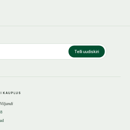
Telli uudiskiri
DI KAUPLUS
 Viljandi
18
tud