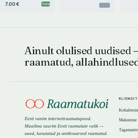
7.00 €
Osta
Otsas
Ainult olulised uudised 
raamatud, allahindluse
KLIENDI
Kohaletoi
Eesti vanim internetiraamatupood.
Maksmine
Maailma suurim Eesti raamatute valik —
Tagastami
uued, kasutatud ja antikvaarsed raamatud.