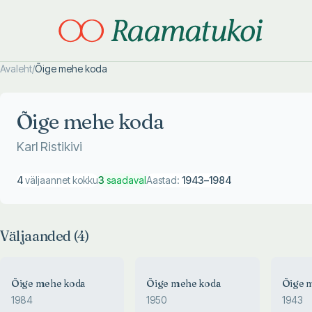
Avaleht
/
Õige mehe koda
Otsi täpsemalt
Otsi täpsemalt
Õige mehe koda
Karl Ristikivi
4
väljaannet kokku
3
saadaval
Aastad:
1943
–
1984
Väljaanded (
4
)
Õige mehe koda
Õige mehe koda
Õige 
1984
1950
1943