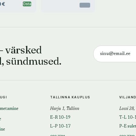
 €
Osta
Otsas
— värsked
d, sündmused.
TUGI
TALLINNA KAUPLUS
VILJAN
imetamine
Harju 1, Tallinn
Lossi 28,
E–R 10–19
T–L 10–
e
L–P 10–17
P–E sule
ine