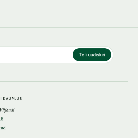
Telli uudiskiri
DI KAUPLUS
 Viljandi
18
tud