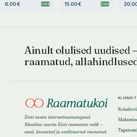
6.00 €
15.00 €
20.00
Osta
Osta
Ainult olulised uudised 
raamatud, allahindluse
KLIENDI
Kohaleto
Eesti vanim internetiraamatupood.
Maksmin
Maailma suurim Eesti raamatute valik —
Tagastam
uued, kasutatud ja antikvaarsed raamatud.