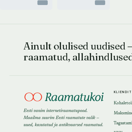
Otsas
Otsas
Ainult olulised uudised 
raamatud, allahindluse
KLIENDI
Kohaleto
Eesti vanim internetiraamatupood.
Maksmin
Maailma suurim Eesti raamatute valik —
Tagastam
uued, kasutatud ja antikvaarsed raamatud.