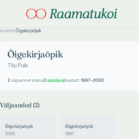
Avaleht
/
Õigekirjaõpik
Otsi täpsemalt
Otsi täpsemalt
Õigekirjaõpik
Tiiu Puik
2
väljaannet kokku
0
saadaval
Aastad:
1997
–
2000
Väljaanded (
2
)
Õigekirjaõpik
Õigekirjaõpik
2000
1997