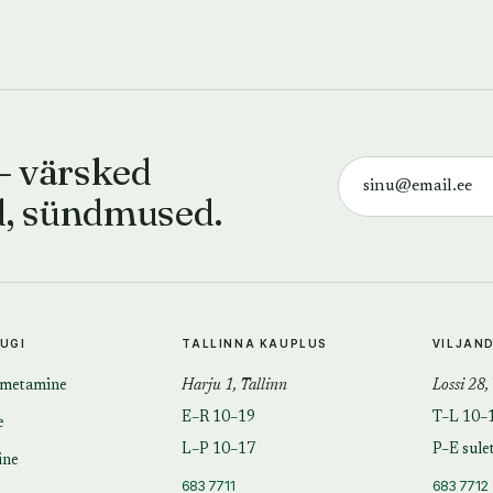
— värsked
d, sündmused.
TUGI
TALLINNA KAUPLUS
VILJAN
imetamine
Harju 1, Tallinn
Lossi 28,
E–R 10–19
T–L 10–
e
L–P 10–17
P–E sule
ine
683 7711
683 7712