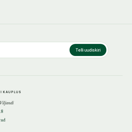
Telli uudiskiri
DI KAUPLUS
 Viljandi
18
tud